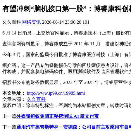
有望冲刺“脑机接口第一股”：博睿康科创板
久久百科
网络资讯
2026-06-14 23:06:20
101
6 月 14 日消息，上交所官网显示，博睿康技术（上海）股份有限公
查询官网资料显示，博睿康成立于 2011 年 11 月，搭
今年 3 月，国家药监局今日批准了博睿康医疗科技（上海）
据介绍，这一产品专为脊髓损伤导致的四肢瘫痪患者设计，旨
件构成，并配套脑电解码软件、医用测试软件及临床管理软件
招股书公布的财务数据显示，2023 年至 2025 年，博睿康营业收入分别为 
本文地址：
http://www.ip99.cn/19985.html
文章来源：
久久百科
版权声明：
除非特别标注，否则均为本站原创文章，转载时请
上一篇
外媒曝蚂蚁集团正秘密测试 AI 版支付宝
下一篇
通用汽车高管斯特林・安德森：公司目前主攻乘用车自