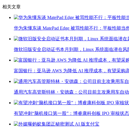
相关文章
华为朱懂东谈 MatePad Edge 被骂性能不行：平板
微软旧版安全启动证书本月到期，Linux 系统面临潜在风
富国银行：亚马逊 AWS 为降低 AI 推理成本，有望采购高通
通用汽车高管斯特林・安德森：公司目前主攻乘用车自动
有望冲刺“脑机接口第一股”：博睿康科创板 IPO 审核状