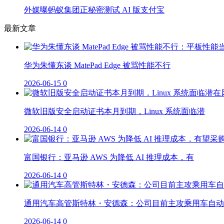
外媒曝蚂蚁集团正秘密测试 AI 版支付宝
最新文章
华为朱懂东谈 MatePad Edge 被骂性能不行
2026-06-15
0
微软旧版安全启动证书本月到期，Linux 系统面临潜
2026-06-14
0
富国银行：亚马逊 AWS 为降低 AI 推理成本，有
2026-06-14
0
通用汽车高管斯特林・安德森：公司目前主攻乘用车自动
2026-06-14
0