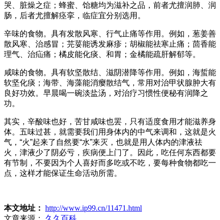
哭、脏燥之症；蜂蜜、饴糖均为滋补之品，前者尤擅润肺、润
肠，后者尤擅解痉挛，临症宜分别选用。
辛味的食物。具有发散风寒、行气止痛等作用。例如，葱姜善
散风寒、治感冒；芫荽能诱发麻疹；胡椒能祛寒止痛；茴香能
理气、治疝痛；橘皮能化痰、和胃；金橘能疏肝解郁等。
咸味的食物。具有软坚散结、滋阴潜降等作用。例如，海蜇能
软坚化痰；海带、海藻能消瘿散结气，常用对治甲状腺肿大有
良好功效。早晨喝一碗淡盐汤，对治疗习惯性便秘有润降之
功。
其实，辛酸味也好，苦甘咸味也罢，只有适度食用才能滋养身
体。五味过甚，就需要我们用身体内的中气来调和，这就是火
气，“火”起来了自然要“水”来灭，也就是用人体内的津液祛
火，津液少了阴必亏，疾病便上门了。因此，吃任何东西都要
有节制，不要因为个人喜好而多吃或不吃，要每种食物都吃一
点，这样才能保证生命活动所需。
本文地址：
http://www.ip99.cn/11471.html
文章来源：
久久百科