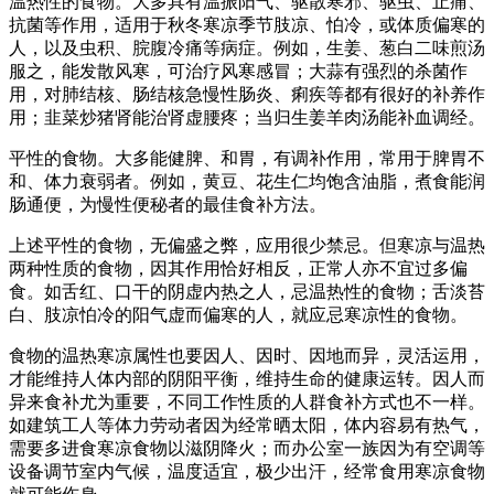
温热性的食物。大多具有温振阳气、驱散寒邪、驱虫、止痛、
抗菌等作用，适用于秋冬寒凉季节肢凉、怕冷，或体质偏寒的
人，以及虫积、脘腹冷痛等病症。例如，生姜、葱白二味煎汤
服之，能发散风寒，可治疗风寒感冒；大蒜有强烈的杀菌作
用，对肺结核、肠结核急慢性肠炎、痢疾等都有很好的补养作
用；韭菜炒猪肾能治肾虚腰疼；当归生姜羊肉汤能补血调经。
平性的食物。大多能健脾、和胃，有调补作用，常用于脾胃不
和、体力衰弱者。例如，黄豆、花生仁均饱含油脂，煮食能润
肠通便，为慢性便秘者的最佳食补方法。
上述平性的食物，无偏盛之弊，应用很少禁忌。但寒凉与温热
两种性质的食物，因其作用恰好相反，正常人亦不宜过多偏
食。如舌红、口干的阴虚内热之人，忌温热性的食物；舌淡苔
白、肢凉怕冷的阳气虚而偏寒的人，就应忌寒凉性的食物。
食物的温热寒凉属性也要因人、因时、因地而异，灵活运用，
才能维持人体内部的阴阳平衡，维持生命的健康运转。因人而
异来食补尤为重要，不同工作性质的人群食补方式也不一样。
如建筑工人等体力劳动者因为经常晒太阳，体内容易有热气，
需要多进食寒凉食物以滋阴降火；而办公室一族因为有空调等
设备调节室内气候，温度适宜，极少出汗，经常食用寒凉食物