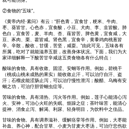
就可能伤身。
②食物的“五味”。
《黄帝内经·素问》有云：“肝色青，宜食甘，粳米、牛肉、
枣、葵皆甘。心色赤，宜食酸，小豆、犬肉、李、韭皆酸。肺
色白，宜食苦，麦、羊肉、杏、薤皆苦。脾色黄，宜食咸，大
豆、豕肉、栗、藿皆咸。肾色黑，宜食辛，黄黍鸡肉桃葱皆
辛。辛散，酸收，甘缓，苦坚，咸耍。”由此可见，五味各有
所属，吃对了就能滋养五脏，改善身体状况。下面，我们为大
家详细解释一下酸苦甘辛咸这五类食物各有什么特点：
酸味的食物。具有收敛、固涩、安蛔等作用。例如，碧桃干
（桃或山桃未成熟的果实）能收敛止汗，可以治疗自汗、盗
汗；石榴皮能涩肠止泻，可以治疗慢性泄泻；酸醋、乌梅有安
蛔之功，可治疗胆管蛔虫症等。
苦味的食物。具有清热、泻火等作用。例如，莲子心能清心泻
火、安神，可治心火旺的失眠、烦躁之症；茶叶味苦，能清心
提神、消食止泻、解渴、利尿、轻身明目，为饮料中之佳品。
甘味的食物。具有调养滋补、缓解痉挛等作用。例如，大枣能
补血、养心神，配合甘草、小麦为甘麦大枣汤，可治疗悲伤欲