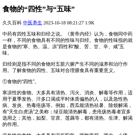
食物的“四性”与“五味”
久久百科
中医养生
2023-10-18 08:21:27
1.9K
中药有四性五味和归经之说。《黄帝内经》认为，食物同中药
一样，不同的食物具有不同的性味与归经。食物的性味指的就
是食物的“寒、热、温、凉”四性和“酸、苦、甘、辛、咸”五
味。
归经则是指不同的食物对五脏六腑产生不同的滋养和治疗作
用。了解食物的四性、五味对合理膳食具有重要意义。
①食物的“四性”。
寒凉性的食物。大多具有清热、泻火、消炎、解毒等作用，适
用于夏季发热、汗多口渴或平时体质偏热的人，以及急性热
病、发炎、热毒疮疡等。例如，西瓜能清热祛暑、除烦解渴，
有“天生白虎汤”之美称；绿豆能清热解毒，患疮疡热毒者宜多
选用之；其他，如梨、甘蔗、莲藕等，都有清热、生津、解渴
的作用。