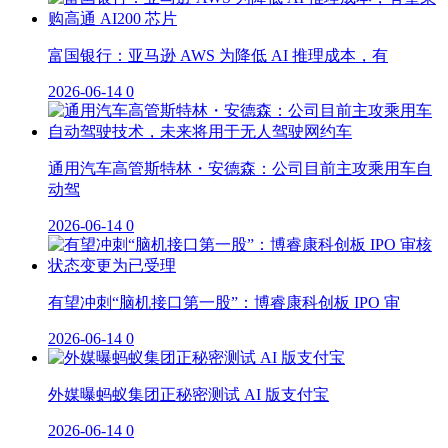
富国银行：亚马逊 AWS 为降低 AI 推理成本，有
2026-06-14
0
通用汽车高管斯特林・安德森：公司目前主攻乘用车自
动驾
2026-06-14
0
有望冲刺“脑机接口第一股”：博睿康科创板 IPO 审
2026-06-14
0
外媒曝蚂蚁集团正秘密测试 AI 版支付宝
2026-06-14
0