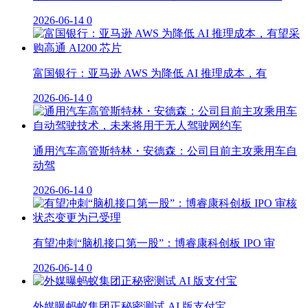
2026-06-14
0
富国银行：亚马逊 AWS 为降低 AI 推理成本，有
2026-06-14
0
通用汽车高管斯特林・安德森：公司目前主攻乘用车自
动驾
2026-06-14
0
有望冲刺“脑机接口第一股”：博睿康科创板 IPO 审
2026-06-14
0
外媒曝蚂蚁集团正秘密测试 AI 版支付宝