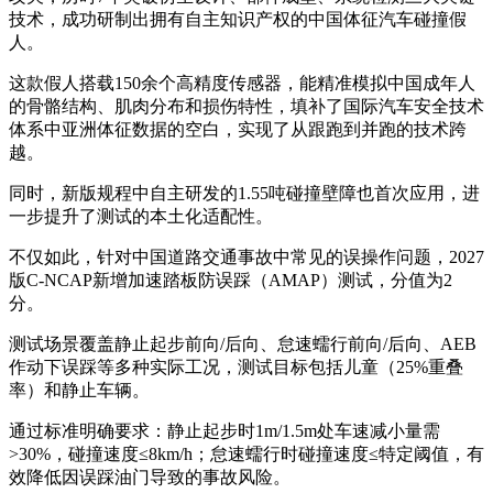
技术，成功研制出拥有自主知识产权的中国体征汽车碰撞假
人。
这款假人搭载150余个高精度传感器，能精准模拟中国成年人
的骨骼结构、肌肉分布和损伤特性，填补了国际汽车安全技术
体系中亚洲体征数据的空白，实现了从跟跑到并跑的技术跨
越。
同时，新版规程中自主研发的1.55吨碰撞壁障也首次应用，进
一步提升了测试的本土化适配性。
不仅如此，针对中国道路交通事故中常见的误操作问题，2027
版C-NCAP新增加速踏板防误踩（AMAP）测试，分值为2
分。
测试场景覆盖静止起步前向/后向、怠速蠕行前向/后向、AEB
作动下误踩等多种实际工况，测试目标包括儿童（25%重叠
率）和静止车辆。
通过标准明确要求：静止起步时1m/1.5m处车速减小量需
>30%，碰撞速度≤8km/h；怠速蠕行时碰撞速度≤特定阈值，有
效降低因误踩油门导致的事故风险。