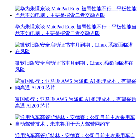
华为朱懂东谈 MatePad Edge 被骂性能不行：平板性能当
然不如电脑，主要是探索二者交融界限
微软旧版安全启动证书本月到期，Linux 系统面临潜在
风险
富国银行：亚马逊 AWS 为降低 AI 推理成本，有望采购
高通 AI200 芯片
通用汽车高管斯特林・安德森：公司目前主攻乘用车自