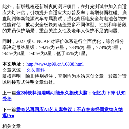
此外，新版规程还新增夜间测评项目，在灯光测试中加入自适
应大灯评估，引领提升自适应大灯普及率；新增侧面柱碰、底
盘剐蹭等新能源汽车专属测试，强化高压电安全与电池包防护
性能评估；被动安全板块则涵盖更多不同体型、性别和年龄段
的乘员保护场景，重点关注女性及老年人保护不足的问题。
同时，2027 版 C-NCAP 对评价体系进行全面优化，综合得分
率决定最终星级：≥92%为5+星，≥83%为5星，≥74%为4星，
≥65%为3星，≥45%为2星，低于45%为1星。
本文地址：
http://www.ip99.cn/16838.html
文章来源：
久久百科
版权声明：
除非特别标注，否则均为本站原创文章，转载时请
以链接形式注明文章出处。
上一篇
这2种饮料混着喝可能永久损伤大脑：记忆力下降 认知
受损
下一篇
爱奇艺再回应AI艺人库争议：不存在未经同意纳入纳
逗Pro
相关文章