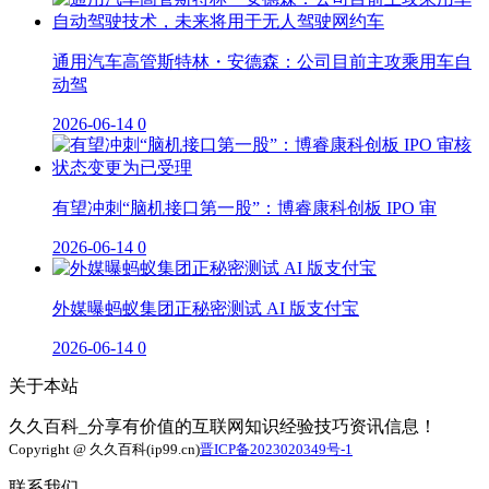
通用汽车高管斯特林・安德森：公司目前主攻乘用车自
动驾
2026-06-14
0
有望冲刺“脑机接口第一股”：博睿康科创板 IPO 审
2026-06-14
0
外媒曝蚂蚁集团正秘密测试 AI 版支付宝
2026-06-14
0
关于本站
久久百科_分享有价值的互联网知识经验技巧资讯信息！
Copyright @ 久久百科(ip99.cn)
晋ICP备2023020349号-1
联系我们