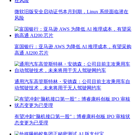
微软旧版安全启动证书本月到期，Linux 系统面临潜在
风险
富国银行：亚马逊 AWS 为降低 AI 推理成本，有望采购
高通 AI200 芯片
通用汽车高管斯特林・安德森：公司目前主攻乘用车自
动驾驶技术，未来将用于无人驾驶网约车
有望冲刺“脑机接口第一股”：博睿康科创板 IPO 审核状
态变更为已受理