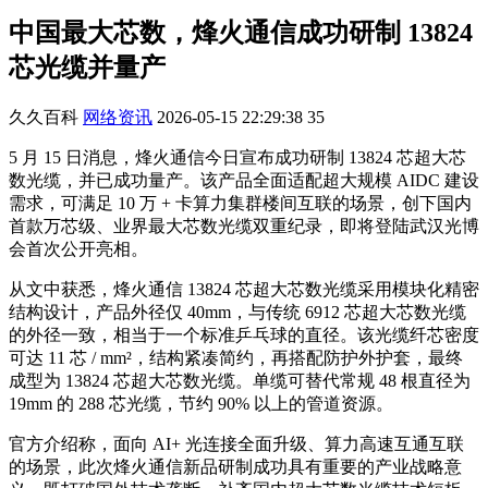
中国最大芯数，烽火通信成功研制 13824
芯光缆并量产
久久百科
网络资讯
2026-05-15 22:29:38
35
5 月 15 日消息，烽火通信今日宣布成功研制 13824 芯超大芯
数光缆，并已成功量产。该产品全面适配超大规模 AIDC 建设
需求，可满足 10 万 + 卡算力集群楼间互联的场景，创下国内
首款万芯级、业界最大芯数光缆双重纪录，即将登陆武汉光博
会
首次公开亮相。
从文中获悉，烽火通信 13824 芯超大芯数光缆采用模块化精密
结构设计，产品外径仅 40mm，与传统 6912 芯超大芯数光缆
的外径一致，相当于一个标准乒乓球的直径。该光缆纤芯密度
可达 11 芯 / mm²，结构紧凑简约，再搭配防护外护套，最终
成型为 13824 芯超大芯数光缆。单缆可替代常规 48 根直径为
19mm 的 288 芯光缆，节约 90% 以上的管道资源。
官方介绍称，面向 AI+ 光连接全面升级、算力高速互通互联
的场景，此次烽火通信新品研制成功具有重要的产业战略意