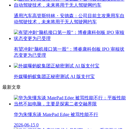
通用汽车高管斯特林・安德森：公司目前主攻乘用车自
动驾驶技术，未来将用于无人驾驶网约车
有望冲刺“脑机接口第一股”：博睿康科创板 IPO 审核状
态变更为已受理
外媒曝蚂蚁集团正秘密测试 AI 版支付宝
最新文章
华为朱懂东谈 MatePad Edge 被骂性能不行
2026-06-15
0