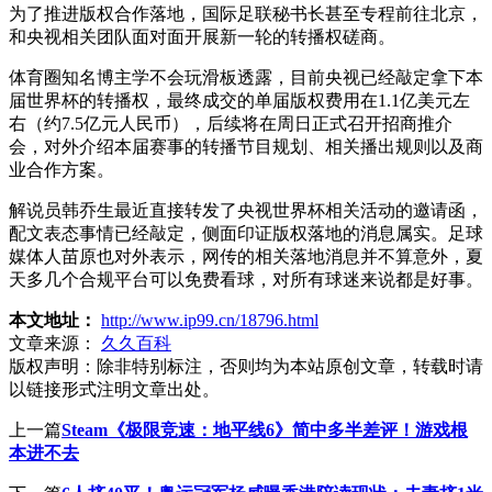
为了推进版权合作落地，国际足联秘书长甚至专程前往北京，
和央视相关团队面对面开展新一轮的转播权磋商。
体育圈知名博主学不会玩滑板透露，目前央视已经敲定拿下本
届世界杯的转播权，最终成交的单届版权费用在1.1亿美元左
右（约7.5亿元人民币），后续将在周日正式召开招商推介
会，对外介绍本届赛事的转播节目规划、相关播出规则以及商
业合作方案。
解说员韩乔生最近直接转发了央视世界杯相关活动的邀请函，
配文表态事情已经敲定，侧面印证版权落地的消息属实。足球
媒体人苗原也对外表示，网传的相关落地消息并不算意外，夏
天多几个合规平台可以免费看球，对所有球迷来说都是好事。
本文地址：
http://www.ip99.cn/18796.html
文章来源：
久久百科
版权声明：
除非特别标注，否则均为本站原创文章，转载时请
以链接形式注明文章出处。
上一篇
Steam《极限竞速：地平线6》简中多半差评！游戏根
本进不去