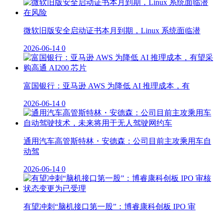
微软旧版安全启动证书本月到期，Linux 系统面临潜
2026-06-14
0
富国银行：亚马逊 AWS 为降低 AI 推理成本，有
2026-06-14
0
通用汽车高管斯特林・安德森：公司目前主攻乘用车自
动驾
2026-06-14
0
有望冲刺“脑机接口第一股”：博睿康科创板 IPO 审