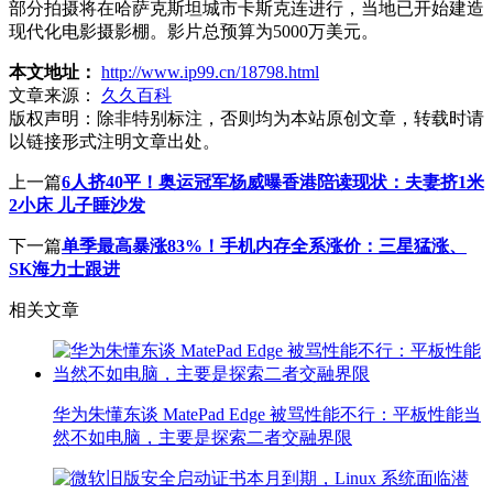
部分拍摄将在哈萨克斯坦城市卡斯克连进行，当地已开始建造
现代化电影摄影棚。影片总预算为5000万美元。
本文地址：
http://www.ip99.cn/18798.html
文章来源：
久久百科
版权声明：
除非特别标注，否则均为本站原创文章，转载时请
以链接形式注明文章出处。
上一篇
6人挤40平！奥运冠军杨威曝香港陪读现状：夫妻挤1米
2小床 儿子睡沙发
下一篇
单季最高暴涨83%！手机内存全系涨价：三星猛涨、
SK海力士跟进
相关文章
华为朱懂东谈 MatePad Edge 被骂性能不行：平板性能当
然不如电脑，主要是探索二者交融界限