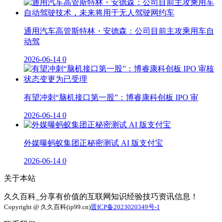
通用汽车高管斯特林・安德森：公司目前主攻乘用车自
动驾
2026-06-14
0
有望冲刺“脑机接口第一股”：博睿康科创板 IPO 审
2026-06-14
0
外媒曝蚂蚁集团正秘密测试 AI 版支付宝
2026-06-14
0
关于本站
久久百科_分享有价值的互联网知识经验技巧资讯信息！
Copyright @ 久久百科(ip99.cn)
晋ICP备2023020349号-1