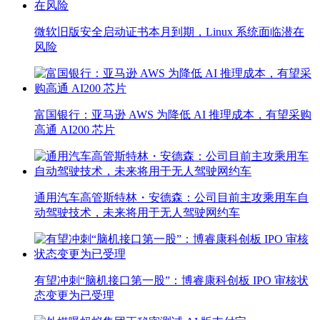
微软旧版安全启动证书本月到期，Linux 系统面临潜在
风险
富国银行：亚马逊 AWS 为降低 AI 推理成本，有望采购
高通 AI200 芯片
通用汽车高管斯特林・安德森：公司目前主攻乘用车自
动驾驶技术，未来将用于无人驾驶网约车
有望冲刺“脑机接口第一股”：博睿康科创板 IPO 审核状
态变更为已受理