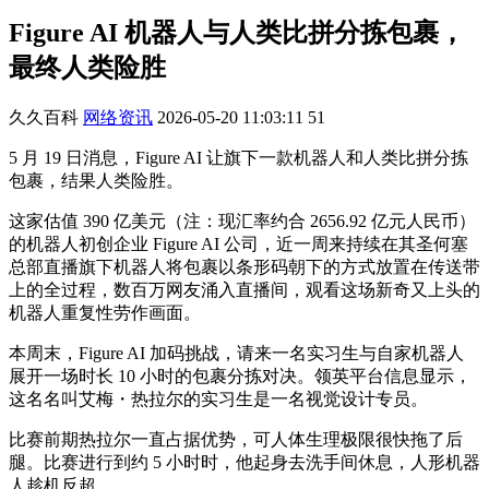
Figure AI 机器人与人类比拼分拣包裹，
最终人类险胜
久久百科
网络资讯
2026-05-20 11:03:11
51
5 月 19 日消息，Figure AI 让旗下一款机器人和人类比拼分拣
包裹，结果人类险胜。
这家估值 390 亿美元（注：现汇率约合 2656.92 亿元人民币）
的机器人初创企业 Figure AI 公司，近一周来持续在其圣何塞
总部直播旗下机器人将包裹以条形码朝下的方式放置在传送带
上的全过程，数百万网友涌入直播间，观看这场新奇又上头的
机器人重复性劳作画面。
本周末，Figure AI 加码挑战，请来一名实习生与自家机器人
展开一场时长 10 小时的包裹分拣对决。领英平台信息显示，
这名名叫艾梅・热拉尔的实习生是一名视觉设计专员。
比赛前期热拉尔一直占据优势，可人体生理极限很快拖了后
腿。比赛进行到约 5 小时时，他起身去洗手间休息，人形机器
人趁机反超。