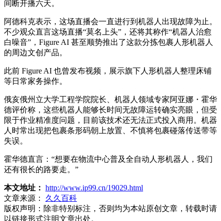
间断开播六天。
阿德科克表示，这场直播会一直进行到机器人出现故障为止。
不少观众直言这场直播“莫名上头”，还将其称作“机器人治愈
白噪音”，Figure AI 甚至顺势推出了这款分拣包裹人形机器人
的周边文创产品。
此前 Figure AI 也曾发布视频，展示旗下人形机器人整理床铺
等日常家务操作。
俄亥俄州立大学工程学院院长、机器人领域专家阿亚娜・霍华
德评价称，这些机器人能够长时间无故障运转确实亮眼，但受
限于作业精准度问题，目前该技术还无法正式投入商用。机器
人时常出现把包裹条形码朝上放置、不慎将包裹碰落传送带等
失误。
霍华德直言：“想要在物流中心普及全自动人形机器人，我们
还有很长的路要走。”
本文地址：
http://www.ip99.cn/19029.html
文章来源：
久久百科
版权声明：
除非特别标注，否则均为本站原创文章，转载时请
以链接形式注明文章出处。