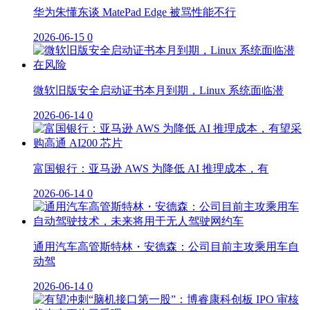
华为朱懂东谈 MatePad Edge 被骂性能不行
2026-06-15
0
微软旧版安全启动证书本月到期，Linux 系统面临潜
2026-06-14
0
富国银行：亚马逊 AWS 为降低 AI 推理成本，有
2026-06-14
0
通用汽车高管斯特林・安德森：公司目前主攻乘用车自
动驾
2026-06-14
0