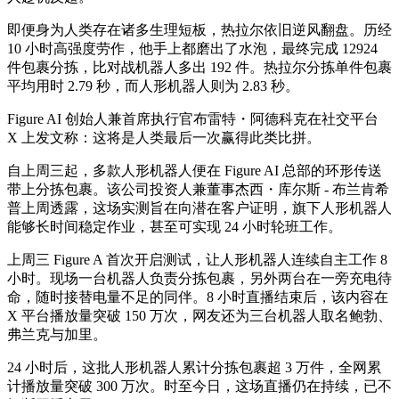
即便身为人类存在诸多生理短板，热拉尔依旧逆风翻盘。历经
10 小时高强度劳作，他手上都磨出了水泡，最终完成 12924
件包裹分拣，比对战机器人多出 192 件。热拉尔分拣单件包裹
平均用时 2.79 秒，而人形机器人则为 2.83 秒。
Figure AI 创始人兼首席执行官布雷特・阿德科克在社交平台
X 上发文称：这将是人类最后一次赢得此类比拼。
自上周三起，多款人形机器人便在 Figure AI 总部的环形传送
带上分拣包裹。该公司投资人兼董事杰西・库尔斯 - 布兰肯希
普上周透露，这场实测旨在向潜在客户证明，旗下人形机器人
能够长时间稳定作业，甚至可实现 24 小时轮班工作。
上周三 Figure A 首次开启测试，让人形机器人连续自主工作 8
小时。现场一台机器人负责分拣包裹，另外两台在一旁充电待
命，随时接替电量不足的同伴。8 小时直播结束后，该内容在
X 平台播放量突破 150 万次，网友还为三台机器人取名鲍勃、
弗兰克与加里。
24 小时后，这批人形机器人累计分拣包裹超 3 万件，全网累
计播放量突破 300 万次。时至今日，这场直播仍在持续，已不