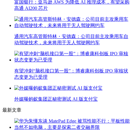
富国银行：亚马逊 AWS 为降低 AI 推理成本，有望采购
高通 AI200 芯片
通用汽车高管斯特林・安德森：公司目前主攻乘用车自
动驾驶技术，未来将用于无人驾驶网约车
有望冲刺“脑机接口第一股”：博睿康科创板 IPO 审核状
态变更为已受理
外媒曝蚂蚁集团正秘密测试 AI 版支付宝
最新文章