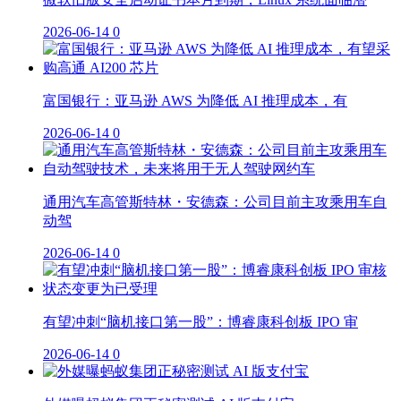
2026-06-14
0
富国银行：亚马逊 AWS 为降低 AI 推理成本，有
2026-06-14
0
通用汽车高管斯特林・安德森：公司目前主攻乘用车自
动驾
2026-06-14
0
有望冲刺“脑机接口第一股”：博睿康科创板 IPO 审
2026-06-14
0