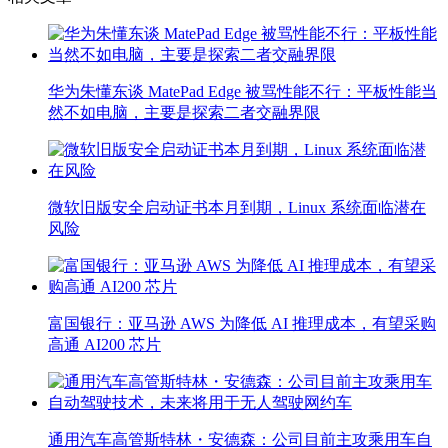
华为朱懂东谈 MatePad Edge 被骂性能不行：平板性能当
然不如电脑，主要是探索二者交融界限
微软旧版安全启动证书本月到期，Linux 系统面临潜在
风险
富国银行：亚马逊 AWS 为降低 AI 推理成本，有望采购
高通 AI200 芯片
通用汽车高管斯特林・安德森：公司目前主攻乘用车自