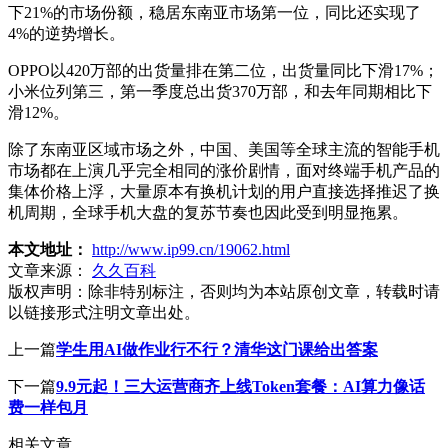
下21%的市场份额，稳居东南亚市场第一位，同比还实现了
4%的逆势增长。
OPPO以420万部的出货量排在第二位，出货量同比下滑17%；
小米位列第三，第一季度总出货370万部，和去年同期相比下
滑12%。
除了东南亚区域市场之外，中国、美国等全球主流的智能手机
市场都在上演几乎完全相同的涨价剧情，面对终端手机产品的
集体价格上浮，大量原本有换机计划的用户直接选择推迟了换
机周期，全球手机大盘的复苏节奏也因此受到明显拖累。
本文地址：
http://www.ip99.cn/19062.html
文章来源：
久久百科
版权声明：
除非特别标注，否则均为本站原创文章，转载时请
以链接形式注明文章出处。
上一篇
学生用AI做作业行不行？清华这门课给出答案
下一篇
9.9元起！三大运营商齐上线Token套餐：AI算力像话
费一样包月
相关文章