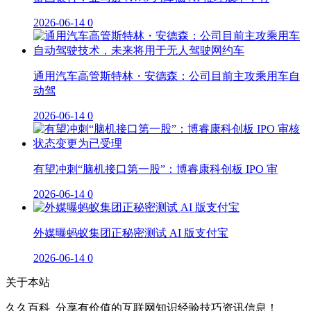
2026-06-14
0
通用汽车高管斯特林・安德森：公司目前主攻乘用车自
动驾
2026-06-14
0
有望冲刺“脑机接口第一股”：博睿康科创板 IPO 审
2026-06-14
0
外媒曝蚂蚁集团正秘密测试 AI 版支付宝
2026-06-14
0
关于本站
久久百科_分享有价值的互联网知识经验技巧资讯信息！