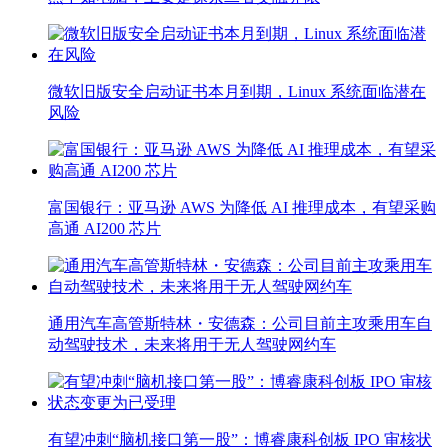
微软旧版安全启动证书本月到期，Linux 系统面临潜在
风险
富国银行：亚马逊 AWS 为降低 AI 推理成本，有望采购
高通 AI200 芯片
通用汽车高管斯特林・安德森：公司目前主攻乘用车自
动驾驶技术，未来将用于无人驾驶网约车
有望冲刺“脑机接口第一股”：博睿康科创板 IPO 审核状