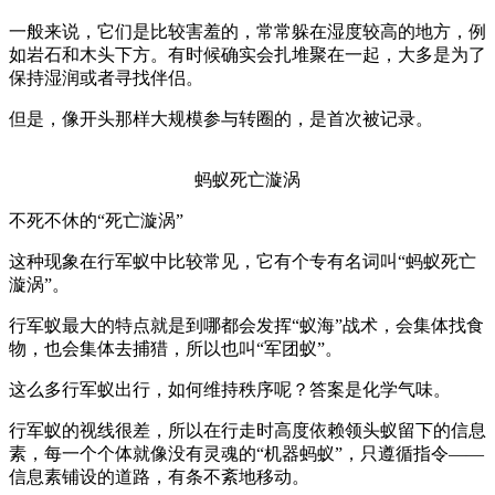
一般来说，它们是比较害羞的，常常躲在湿度较高的地方，例
如岩石和木头下方。有时候确实会扎堆聚在一起，大多是为了
保持湿润或者寻找伴侣。
但是，像开头那样大规模参与转圈的，是首次被记录。
蚂蚁死亡漩涡
不死不休的“死亡漩涡”
这种现象在行军蚁中比较常见，它有个专有名词叫“蚂蚁死亡
漩涡”。
行军蚁最大的特点就是到哪都会发挥“蚁海”战术，会集体找食
物，也会集体去捕猎，所以也叫“军团蚁”。
这么多行军蚁出行，如何维持秩序呢？答案是化学气味。
行军蚁的视线很差，所以在行走时高度依赖领头蚁留下的信息
素，每一个个体就像没有灵魂的“机器蚂蚁”，只遵循指令——
信息素铺设的道路，有条不紊地移动。