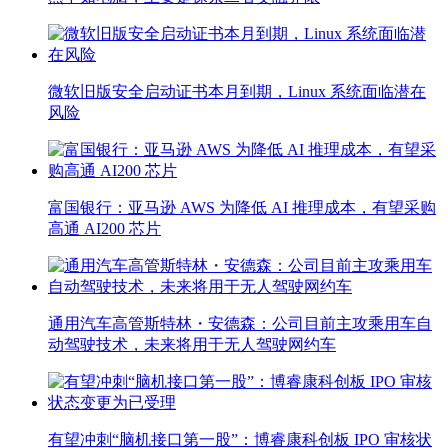
微软旧版安全启动证书本月到期，Linux 系统面临潜在
风险
富国银行：亚马逊 AWS 为降低 AI 推理成本，有望采购
高通 AI200 芯片
通用汽车高管斯特林・安德森：公司目前主攻乘用车自
动驾驶技术，未来将用于无人驾驶网约车
有望冲刺“脑机接口第一股”：博睿康科创板 IPO 审核状