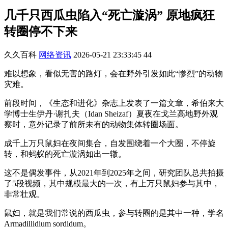
几千只西瓜虫陷入“死亡漩涡” 原地疯狂
转圈停不下来
久久百科
网络资讯
2026-05-21 23:33:45
44
难以想象，看似无害的路灯，会在野外引发如此“惨烈”的动物
灾难。
前段时间，《生态和进化》杂志上发表了一篇文章，希伯来大
学博士生伊丹·谢扎夫（Idan Sheizaf）夏夜在戈兰高地野外观
察时，意外记录了前所未有的动物集体转圈场面。
成千上万只鼠妇在夜间集合，自发围绕着一个大圈，不停旋
转，和蚂蚁的死亡漩涡如出一辙。
这不是偶发事件，从2021年到2025年之间，研究团队总共拍摄
了5段视频，其中规模最大的一次，有上万只鼠妇参与其中，
非常壮观。
鼠妇，就是我们常说的西瓜虫，参与转圈的是其中一种，学名
Armadillidium sordidum。