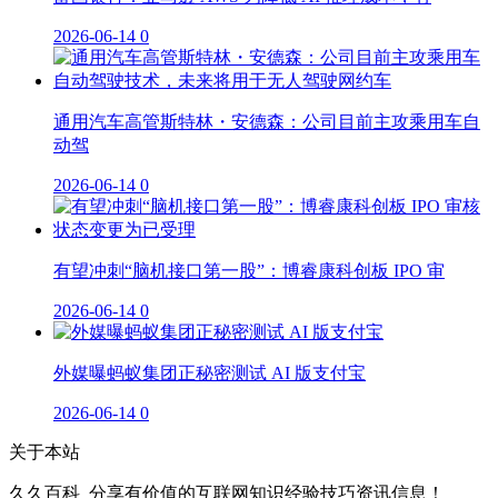
2026-06-14
0
通用汽车高管斯特林・安德森：公司目前主攻乘用车自
动驾
2026-06-14
0
有望冲刺“脑机接口第一股”：博睿康科创板 IPO 审
2026-06-14
0
外媒曝蚂蚁集团正秘密测试 AI 版支付宝
2026-06-14
0
关于本站
久久百科_分享有价值的互联网知识经验技巧资讯信息！