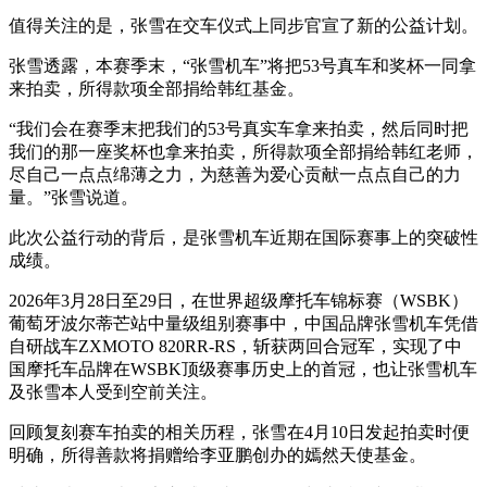
值得关注的是，张雪在交车仪式上同步官宣了新的公益计划。
张雪透露，本赛季末，“张雪机车”将把53号真车和奖杯一同拿
来拍卖，所得款项全部捐给韩红基金。
“我们会在赛季末把我们的53号真实车拿来拍卖，然后同时把
我们的那一座奖杯也拿来拍卖，所得款项全部捐给韩红老师，
尽自己一点点绵薄之力，为慈善为爱心贡献一点点自己的力
量。”张雪说道。
此次公益行动的背后，是张雪机车近期在国际赛事上的突破性
成绩。
2026年3月28日至29日，在世界超级摩托车锦标赛（WSBK）
葡萄牙波尔蒂芒站中量级组别赛事中，中国品牌张雪机车凭借
自研战车ZXMOTO 820RR-RS，斩获两回合冠军，实现了中
国摩托车品牌在WSBK顶级赛事历史上的首冠，也让张雪机车
及张雪本人受到空前关注。
回顾复刻赛车拍卖的相关历程，张雪在4月10日发起拍卖时便
明确，所得善款将捐赠给李亚鹏创办的嫣然天使基金。