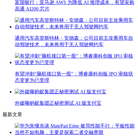
富国银行：亚马逊 AWS 为降低 AI 推理成本，有望采购
高通 AI200 芯片
通用汽车高管斯特林・安德森：公司目前主攻乘用车自
动驾驶技术，未来将用于无人驾驶网约车
有望冲刺“脑机接口第一股”：博睿康科创板 IPO 审核状
态变更为已受理
外媒曝蚂蚁集团正秘密测试 AI 版支付宝
最新文章