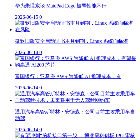
华为朱懂东谈 MatePad Edge 被骂性能不行
2026-06-15
0
微软旧版安全启动证书本月到期，Linux 系统面临潜
2026-06-14
0
富国银行：亚马逊 AWS 为降低 AI 推理成本，有
2026-06-14
0
通用汽车高管斯特林・安德森：公司目前主攻乘用车自
动驾
2026-06-14
0