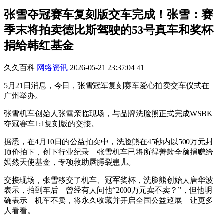
张雪夺冠赛车复刻版交车完成！张雪：赛
季末将拍卖德比斯驾驶的53号真车和奖杯
捐给韩红基金
久久百科
网络资讯
2026-05-21 23:37:04
41
5月21日消息，今日，张雪冠军复刻赛车爱心拍卖交车仪式在
广州举办。
张雪机车创始人张雪亲临现场，与品牌洗脸熊正式完成WSBK
夺冠赛车1:1复刻版的交接。
据悉，在4月10日的公益拍卖中，洗脸熊在45秒内以500万元封
顶价拍下，创下行业纪录，张雪机车已将所得善款全额捐赠给
嫣然天使基金，专项救助唇腭裂患儿。
交接现场，张雪移交了机车、冠军奖杯，洗脸熊创始人唐华波
表示，拍到车后，曾经有人问他“2000万元卖不卖？”，但他明
确表示，机车不卖，将永久收藏并开启全国公益巡展，让更多
人看看。