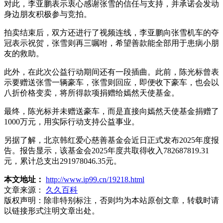
对此，李亚鹏表示衷心感谢张雪的信任与支持，并承诺会发动
身边朋友积极参与竞拍。
拍卖结束后，双方还进行了视频连线，李亚鹏向张雪机车的夺
冠表示祝贺，张雪则再三嘱咐，希望善款能全部用于患病小朋
友的救助。
此外，在此次公益行动期间还有一段插曲。此前，陈光标曾表
示要赠送张雪一辆豪车，张雪则回应，即便收下豪车，也会以
八折价格变卖，将所得款项捐赠给嫣然天使基金。
最终，陈光标并未赠送豪车，而是直接向嫣然天使基金捐赠了
1000万元，用实际行动支持公益事业。
另据了解，北京韩红爱心慈善基金会近日正式发布2025年度报
告。报告显示，该基金会2025年度共取得收入782687819.31
元，累计总支出291978046.35元。
本文地址：
http://www.ip99.cn/19218.html
文章来源：
久久百科
版权声明：
除非特别标注，否则均为本站原创文章，转载时请
以链接形式注明文章出处。