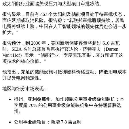
致太阳能行业面临关税压力与大型项目审批冻结。
报告显示，目前有 467 个太阳能及储能项目处于待审批状态，
面临延期或取消风险。报告称：“若联邦审批瓶颈持续，居民
电费将继续上涨，中国在人工智能领域的领先优势也会进一步
扩大。”
报告预计，到 2030 年，美国新增储能容量将超过 610 吉瓦
时。SEIA 临时总裁兼首席执行官达伦・范特霍夫（Darren
Van't Hof）表示：“储能行业一季度表现亮眼，充分印证了这
项技术的核心价值。”
他指出，充足的储能设施可抵御燃料价格波动、降低用电成本
并提升电网稳定性。
地区与细分市场表现：
得州、亚利桑那州、加州领跑公用事业级储能装机；本
季度超 70% 的公用事业级储能装机集中在特朗普胜选
州。
公用事业级项目：新增 7.8 吉瓦时