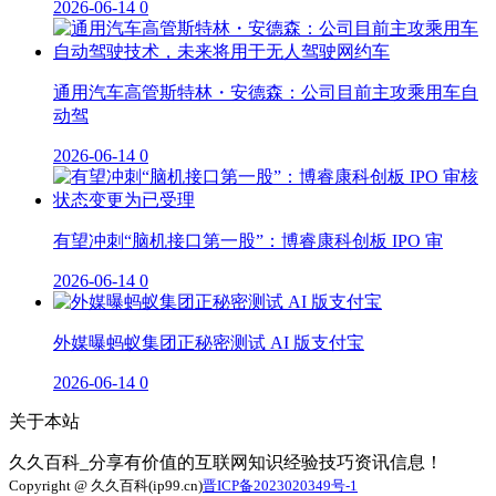
2026-06-14
0
通用汽车高管斯特林・安德森：公司目前主攻乘用车自
动驾
2026-06-14
0
有望冲刺“脑机接口第一股”：博睿康科创板 IPO 审
2026-06-14
0
外媒曝蚂蚁集团正秘密测试 AI 版支付宝
2026-06-14
0
关于本站
久久百科_分享有价值的互联网知识经验技巧资讯信息！
Copyright @ 久久百科(ip99.cn)
晋ICP备2023020349号-1