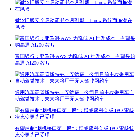
微软旧版安全启动证书本月到期，Linux 系统面临潜在
风险
富国银行：亚马逊 AWS 为降低 AI 推理成本，有望采购
高通 AI200 芯片
通用汽车高管斯特林・安德森：公司目前主攻乘用车自
动驾驶技术，未来将用于无人驾驶网约车
有望冲刺“脑机接口第一股”：博睿康科创板 IPO 审核状
态变更为已受理