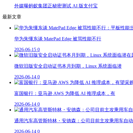
外媒曝蚂蚁集团正秘密测试 AI 版支付宝
最新文章
华为朱懂东谈 MatePad Edge 被骂性能不行
2026-06-15
0
微软旧版安全启动证书本月到期，Linux 系统面临潜
2026-06-14
0
富国银行：亚马逊 AWS 为降低 AI 推理成本，有
2026-06-14
0
通用汽车高管斯特林・安德森：公司目前主攻乘用车自动
2026-06-14
0