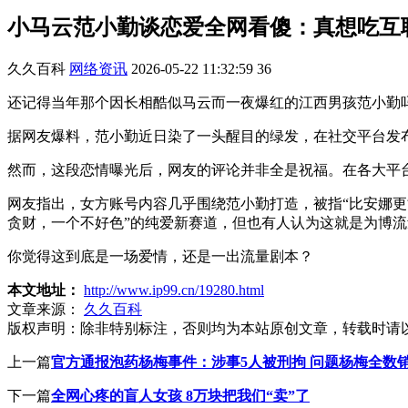
小马云范小勤谈恋爱全网看傻：真想吃互
久久百科
网络资讯
2026-05-22 11:32:59
36
还记得当年那个因长相酷似马云而一夜爆红的江西男孩范小勤吗
据网友爆料，范小勤近日染了一头醒目的绿发，在社交平台发
然而，这段恋情曝光后，网友的评论并非全是祝福。在各大平
网友指出，女方账号内容几乎围绕范小勤打造，被指“比安娜更能
贪财，一个不好色”的纯爱新赛道，但也有人认为这就是为博
你觉得这到底是一场爱情，还是一出流量剧本？
本文地址：
http://www.ip99.cn/19280.html
文章来源：
久久百科
版权声明：
除非特别标注，否则均为本站原创文章，转载时请
上一篇
官方通报泡药杨梅事件：涉事5人被刑拘 问题杨梅全数
下一篇
全网心疼的盲人女孩 8万块把我们“卖”了