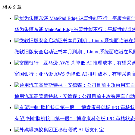
相关文章
华为朱懂东谈 MatePad Edge 被骂性能不行：平板
微软旧版安全启动证书本月到期，Linux 系统面临潜在风
富国银行：亚马逊 AWS 为降低 AI 推理成本，有望采购高通
通用汽车高管斯特林・安德森：公司目前主攻乘用车自动
有望冲刺“脑机接口第一股”：博睿康科创板 IPO 审核状