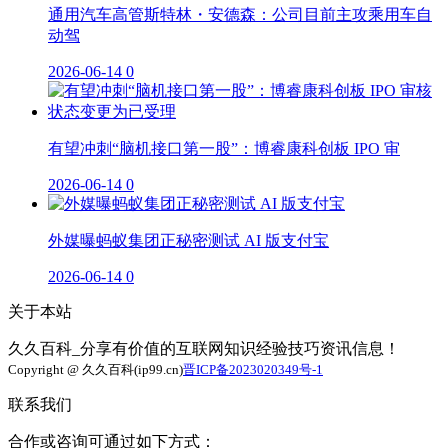
通用汽车高管斯特林・安德森：公司目前主攻乘用车自
动驾
2026-06-14
0
有望冲刺“脑机接口第一股”：博睿康科创板 IPO 审
2026-06-14
0
外媒曝蚂蚁集团正秘密测试 AI 版支付宝
2026-06-14
0
关于本站
久久百科_分享有价值的互联网知识经验技巧资讯信息！
Copyright @ 久久百科(ip99.cn)
晋ICP备2023020349号-1
联系我们
合作或咨询可通过如下方式：