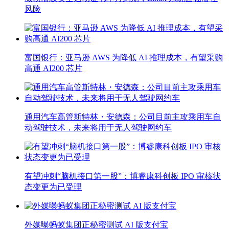
风险
富国银行：亚马逊 AWS 为降低 AI 推理成本，有望采购
高通 AI200 芯片
通用汽车高管斯特林・安德森：公司目前主攻乘用车自
动驾驶技术，未来将用于无人驾驶网约车
有望冲刺“脑机接口第一股”：博睿康科创板 IPO 审核状
态变更为已受理
外媒曝蚂蚁集团正秘密测试 AI 版支付宝