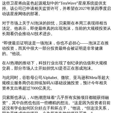
这些卫星将由蓝色起源规划中的“TeraWave”星座系统提供支
持。该公司已申请相关监管许可，并希望在2027年第四季度启
动该星座网络的部署。
对于市场上关于AI泡沫的担忧，贝索斯在本周三表现得相当
淡定。他表示，即使最终真的出现泡沫，当前的大规模投资从
长期看仍会推动AI技术进步。
“即便最后证明这是一场泡沫，你也不必担心——泡沫正在推
动投资，而其中很大一部分投资最终会被证明是非常健康
的。”他说。
在AI热潮的推动下，科技行业出现了创纪录的估值和大规模
交易，部分市场人士开始担忧AI是否正在形成泡沫。
与此同时，谷歌母公司Alphabet、微软、亚马逊和Meta等超大
规模云服务商仍在持续加码AI基础设施投资，预计今年相关
资本支出将超过7000亿美元。
贝索斯也承认，AI热潮意味着“几乎所有实验项目都能获得融
资”，其中自然也包括一些糟糕的想法。“这是因为投资者目前
还没有学会如何区分好点子和坏点子，”他说，“但这没关系，