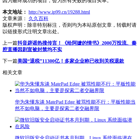
因为最终成功的项目，会为所有失败的项目买单。”
本文地址：
http://www.ip99.cn/19288.html
文章来源：
久久百科
版权声明：
除非特别标注，否则均为本站原创文章，转载时请
以链接形式注明文章出处。
上一篇
抖音辟谣热搜传言！《给阿嬷的情书》2000万投流、秦
腔直播因剧宣被封禁均不实
下一篇
美国“退税”11300亿！多家企业称已收到关税退款
相关文章
华为朱懂东谈 MatePad Edge 被骂性能不行：平板性能当
然不如电脑，主要是探索二者交融界限
微软旧版安全启动证书本月到期，Linux 系统面临潜在