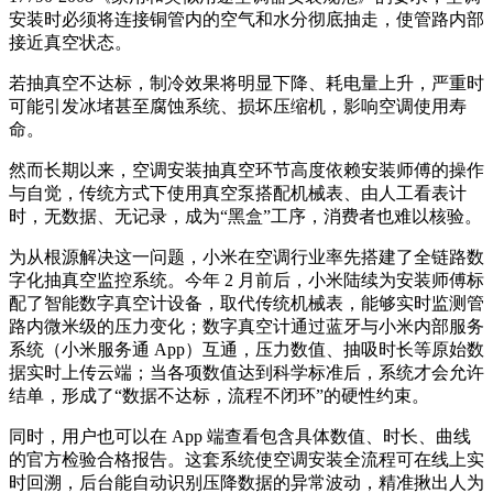
安装时必须将连接铜管内的空气和水分彻底抽走，使管路内部
接近真空状态。
若抽真空不达标，制冷效果将明显下降、耗电量上升，严重时
可能引发冰堵甚至腐蚀系统、损坏压缩机，影响空调使用寿
命。
然而长期以来，空调安装抽真空环节高度依赖安装师傅的操作
与自觉，传统方式下使用真空泵搭配机械表、由人工看表计
时，无数据、无记录，成为“黑盒”工序，消费者也难以核验。
为从根源解决这一问题，小米在空调行业率先搭建了全链路数
字化抽真空监控系统。今年 2 月前后，小米陆续为安装师傅标
配了智能数字真空计设备，取代传统机械表，能够实时监测管
路内微米级的压力变化；数字真空计通过蓝牙与小米内部服务
系统（小米服务通 App）互通，压力数值、抽吸时长等原始数
据实时上传云端；当各项数值达到科学标准后，系统才会允许
结单，形成了“数据不达标，流程不闭环”的硬性约束。
同时，用户也可以在 App 端查看包含具体数值、时长、曲线
的官方检验合格报告。这套系统使空调安装全流程可在线上实
时回溯，后台能自动识别压降数据的异常波动，精准揪出人为