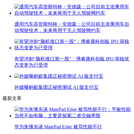
通用汽车高管斯特林・安德森：公司目前主攻乘用车自
动驾驶技术，未来将用于无人驾驶网约车
有望冲刺“脑机接口第一股”：博睿康科创板 IPO 审核状
态变更为已受理
外媒曝蚂蚁集团正秘密测试 AI 版支付宝
最新文章
华为朱懂东谈 MatePad Edge 被骂性能不行