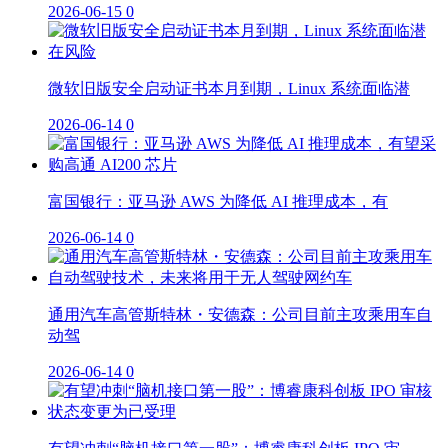
2026-06-15
0
微软旧版安全启动证书本月到期，Linux 系统面临潜
2026-06-14
0
富国银行：亚马逊 AWS 为降低 AI 推理成本，有
2026-06-14
0
通用汽车高管斯特林・安德森：公司目前主攻乘用车自
动驾
2026-06-14
0