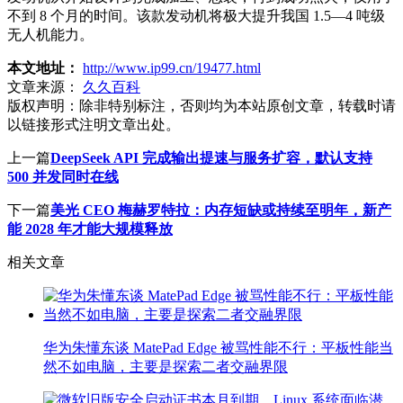
不到 8 个月的时间。该款发动机将极大提升我国 1.5—4 吨级
无人机能力。
本文地址：
http://www.ip99.cn/19477.html
文章来源：
久久百科
版权声明：
除非特别标注，否则均为本站原创文章，转载时请
以链接形式注明文章出处。
上一篇
DeepSeek API 完成输出提速与服务扩容，默认支持
500 并发同时在线
下一篇
美光 CEO 梅赫罗特拉：内存短缺或持续至明年，新产
能 2028 年才能大规模释放
相关文章
华为朱懂东谈 MatePad Edge 被骂性能不行：平板性能当
然不如电脑，主要是探索二者交融界限