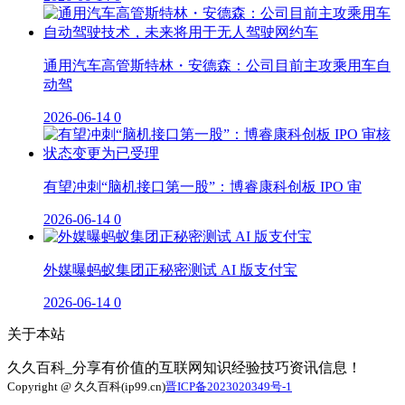
通用汽车高管斯特林・安德森：公司目前主攻乘用车自
动驾
2026-06-14
0
有望冲刺“脑机接口第一股”：博睿康科创板 IPO 审
2026-06-14
0
外媒曝蚂蚁集团正秘密测试 AI 版支付宝
2026-06-14
0
关于本站
久久百科_分享有价值的互联网知识经验技巧资讯信息！
Copyright @ 久久百科(ip99.cn)
晋ICP备2023020349号-1