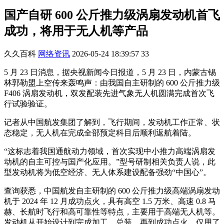
国产自研 600 公斤推力级涡扇发动机首飞
成功，将用于无人机等产品
久久百科
网络资讯
2026-05-24 18:39:57
33
5 月 23 日消息，据央视新闻今日报道，5 月 23 日，内蒙古锡
林郭勒盟上空传来轰鸣声：由我国自主研制的 600 公斤推力级
F406 涡扇发动机，双发配装先进气象无人机圆满完成首次飞
行试验验证。
记者从中国航发集团了解到，飞行期间，发动机工作正常、状
态稳定，无人机在完成全部预定科目后顺利返航着陆。
“这标志着我国通航动力领域，首次实现中小推力高端涡扇发
动机的自主可控与国产化应用。”型号研制相关负责人说，此
型发动机将为低空经济、无人体系建设配备强劲“中国心”。
查询获悉，中国航发自主研制的 600 公斤推力级高端涡扇发动
机于 2024 年 12 月成功点火，具有高空 1.5 万米、高速 0.8 马
赫、长航时飞行和高可靠性等特点，主要用于高端无人机等。
发动机从开始设计到完成加工、总装，再到成功点火，仅用了