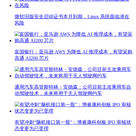
微软旧版安全启动证书本月到期，Linux 系统面临潜在
风险
富国银行：亚马逊 AWS 为降低 AI 推理成本，有望采购
高通 AI200 芯片
通用汽车高管斯特林・安德森：公司目前主攻乘用车自
动驾驶技术，未来将用于无人驾驶网约车
有望冲刺“脑机接口第一股”：博睿康科创板 IPO 审核状
态变更为已受理