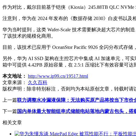
作为对比，戴尔目前基于铠侠（Kioxia）245.88TB QLC N
注意到，华为在 2024 年发布的《数据存储 2030》白皮书以
华为当时提到，这类 Wafer-Scale 技术需要解决超大
了该技术的规模化商用。
目前，该技术已应用于 OceanStor Pacific 9926 全闪分布式存储
另外，华为 AI SSD 架构在主控芯片中集成 AI 加速单元，可实现存储与计算
箱中可提供 4.42PB 原始容量，在 2.5:1 压缩比下有效容量可达到
本文地址：
http://www.ip99.cn/19517.html
文章来源：
久久百科
版权声明：
除非特别标注，否则均为本站原创文章，转载时请
上一篇
联力调整水冷漏液保障：无法购买原产品将按当下市价
下一篇
国内单体最大智能组串式储能电站落地内蒙古包头，搭载 1
相关文章