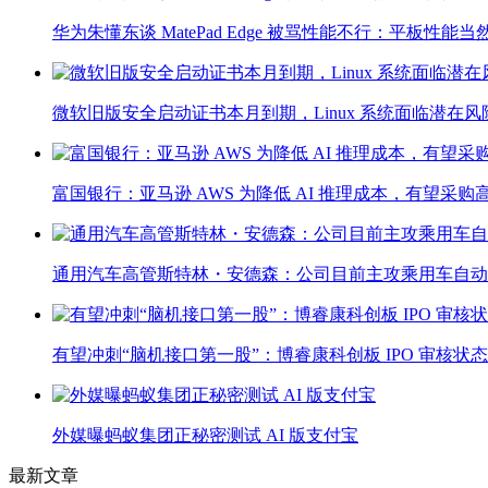
华为朱懂东谈 MatePad Edge 被骂性能不行：平板
微软旧版安全启动证书本月到期，Linux 系统面临潜在风
富国银行：亚马逊 AWS 为降低 AI 推理成本，有望采购高通
通用汽车高管斯特林・安德森：公司目前主攻乘用车自动
有望冲刺“脑机接口第一股”：博睿康科创板 IPO 审核状
外媒曝蚂蚁集团正秘密测试 AI 版支付宝
最新文章