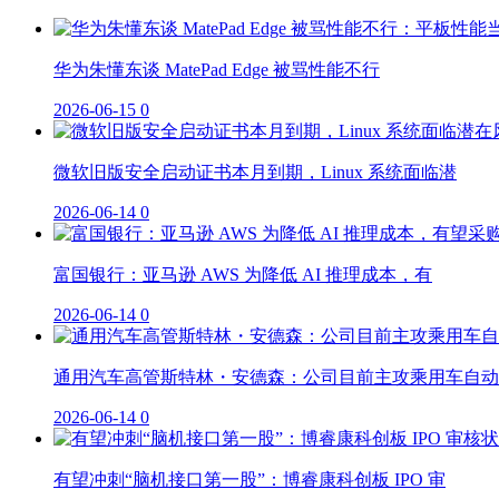
华为朱懂东谈 MatePad Edge 被骂性能不行
2026-06-15
0
微软旧版安全启动证书本月到期，Linux 系统面临潜
2026-06-14
0
富国银行：亚马逊 AWS 为降低 AI 推理成本，有
2026-06-14
0
通用汽车高管斯特林・安德森：公司目前主攻乘用车自动
2026-06-14
0
有望冲刺“脑机接口第一股”：博睿康科创板 IPO 审