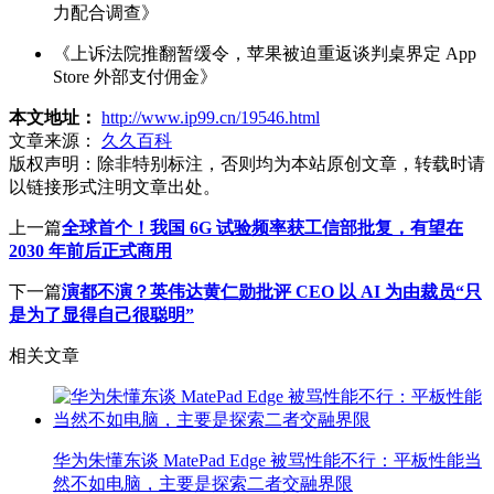
力配合调查》
《上诉法院推翻暂缓令，苹果被迫重返谈判桌界定 App
Store 外部支付佣金》
本文地址：
http://www.ip99.cn/19546.html
文章来源：
久久百科
版权声明：
除非特别标注，否则均为本站原创文章，转载时请
以链接形式注明文章出处。
上一篇
全球首个！我国 6G 试验频率获工信部批复，有望在
2030 年前后正式商用
下一篇
演都不演？英伟达黄仁勋批评 CEO 以 AI 为由裁员“只
是为了显得自己很聪明”
相关文章
华为朱懂东谈 MatePad Edge 被骂性能不行：平板性能当
然不如电脑，主要是探索二者交融界限