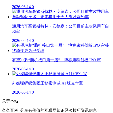
2026-06-14
0
通用汽车高管斯特林・安德森：公司目前主攻乘用车自
动驾
2026-06-14
0
有望冲刺“脑机接口第一股”：博睿康科创板 IPO 审
2026-06-14
0
外媒曝蚂蚁集团正秘密测试 AI 版支付宝
2026-06-14
0
关于本站
久久百科_分享有价值的互联网知识经验技巧资讯信息！