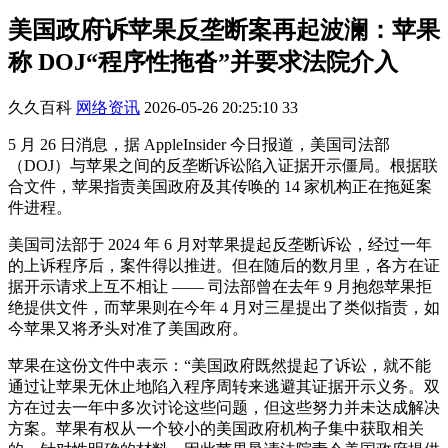
美国政府诉苹果反垄断案再起波澜：苹果
称 DOJ“程序性拖沓”并要求法院介入
久久百科
网络资讯
2026-05-26 20:25:10
33
5 月 26 日消息，据 AppleInsider 今日报道，美国司法部
（DOJ）与苹果之间的反垄断诉讼陷入证据开示僵局。根据联
合文件，苹果指责美国政府及其传唤的 14 家机构正在拖延案
件进程。
美国司法部于 2024 年 6 月对苹果提起反垄断诉讼，经过一年
的上诉程序后，案件得以推进。但在随后的数月里，各方在证
据开示请求上互不相让 —— 司法部曾在去年 9 月抱怨苹果拒
绝提供文件，而苹果则在今年 4 月对三星提出了类似指责，如
今苹果又将矛头对准了美国政府。
苹果在这份文件中表示：“美国政府既然提起了诉讼，就不能
通过让苹果无休止地陷入程序周转来逃避其证据开示义务。双
方在过去一年中多次讨论这些问题，但这些努力并未达成解决
方案。苹果有权从一个较小的美国政府机构子集中获取相关