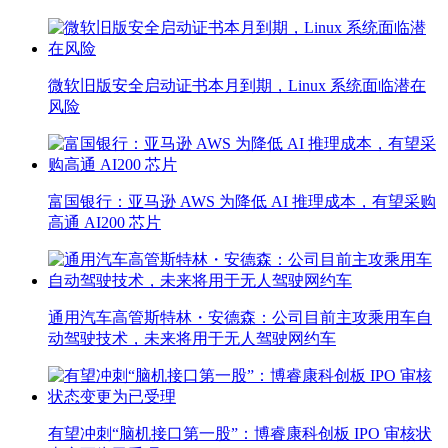
微软旧版安全启动证书本月到期，Linux 系统面临潜在
风险
富国银行：亚马逊 AWS 为降低 AI 推理成本，有望采购
高通 AI200 芯片
通用汽车高管斯特林・安德森：公司目前主攻乘用车自
动驾驶技术，未来将用于无人驾驶网约车
有望冲刺“脑机接口第一股”：博睿康科创板 IPO 审核状