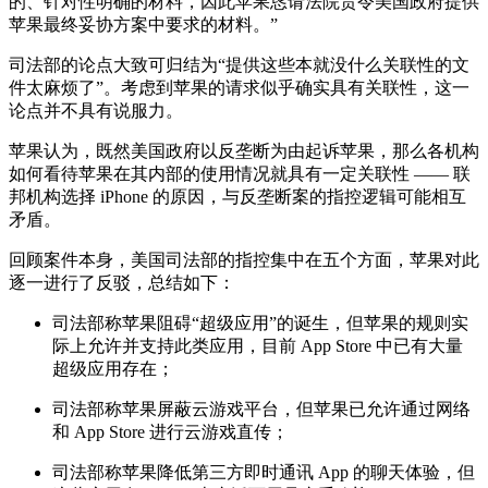
的、针对性明确的材料，因此苹果恳请法院责令美国政府提供
苹果最终妥协方案中要求的材料。”
司法部的论点大致可归结为“提供这些本就没什么关联性的文
件太麻烦了”。考虑到苹果的请求似乎确实具有关联性，这一
论点并不具有说服力。
苹果认为，既然美国政府以反垄断为由起诉苹果，那么各机构
如何看待苹果在其内部的使用情况就具有一定关联性 —— 联
邦机构选择 iPhone 的原因，与反垄断案的指控逻辑可能相互
矛盾。
回顾案件本身，美国司法部的指控集中在五个方面，苹果对此
逐一进行了反驳，总结如下：
司法部称苹果阻碍“超级应用”的诞生，但苹果的规则实
际上允许并支持此类应用，目前 App Store 中已有大量
超级应用存在；
司法部称苹果屏蔽云游戏平台，但苹果已允许通过网络
和 App Store 进行云游戏直传；
司法部称苹果降低第三方即时通讯 App 的聊天体验，但