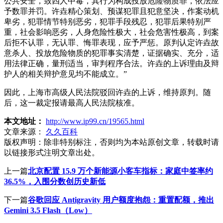
公共安全，致四人中毒，其行为构成投放危险物质罪，依法应
予数罪并罚。许垚精心策划、预谋犯罪且犯意坚决，作案动机
卑劣，犯罪情节特别恶劣，犯罪手段残忍，犯罪后果特别严
重，社会影响恶劣，人身危险性极大，社会危害性极高，到案
后拒不认罪，无认罪、悔罪表现，应予严惩。原判认定许垚故
意杀人、投放危险物质的犯罪事实清楚，证据确实、充分，适
用法律正确，量刑适当，审判程序合法。许垚的上诉理由及辩
护人的相关辩护意见均不能成立。”
因此，上海市高级人民法院驳回许垚的上诉，维持原判。随
后，这一裁定报请最高人民法院核准。
本文地址：
http://www.ip99.cn/19565.html
文章来源：
久久百科
版权声明：
除非特别标注，否则均为本站原创文章，转载时请
以链接形式注明文章出处。
上一篇
北京配置 15.9 万个新能源小客车指标：家庭中签率约
36.5%，入围分数创历史新低
下一篇
谷歌回应 Antigravity 用户额度抱怨：重置配额，推出
Gemini 3.5 Flash（Low）