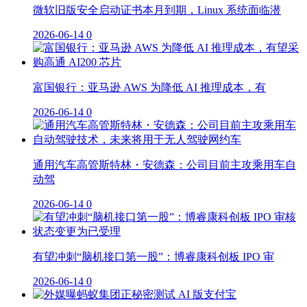
微软旧版安全启动证书本月到期，Linux 系统面临潜
2026-06-14
0
富国银行：亚马逊 AWS 为降低 AI 推理成本，有
2026-06-14
0
通用汽车高管斯特林・安德森：公司目前主攻乘用车自
动驾
2026-06-14
0
有望冲刺“脑机接口第一股”：博睿康科创板 IPO 审
2026-06-14
0