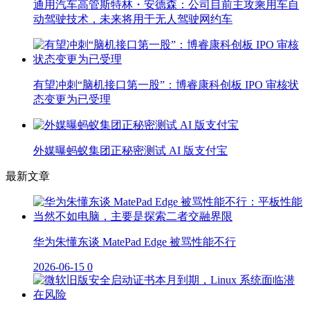
通用汽车高管斯特林・安德森：公司目前主攻乘用车自
动驾驶技术，未来将用于无人驾驶网约车
有望冲刺“脑机接口第一股”：博睿康科创板 IPO 审核状
态变更为已受理
外媒曝蚂蚁集团正秘密测试 AI 版支付宝
最新文章
华为朱懂东谈 MatePad Edge 被骂性能不行
2026-06-15
0