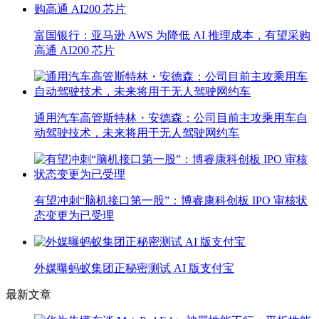
富国银行：亚马逊 AWS 为降低 AI 推理成本，有望采购
高通 AI200 芯片
通用汽车高管斯特林・安德森：公司目前主攻乘用车自
动驾驶技术，未来将用于无人驾驶网约车
有望冲刺“脑机接口第一股”：博睿康科创板 IPO 审核状
态变更为已受理
外媒曝蚂蚁集团正秘密测试 AI 版支付宝
最新文章