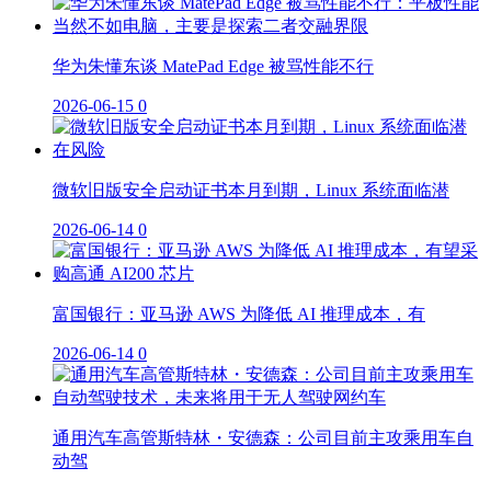
华为朱懂东谈 MatePad Edge 被骂性能不行
2026-06-15
0
微软旧版安全启动证书本月到期，Linux 系统面临潜
2026-06-14
0
富国银行：亚马逊 AWS 为降低 AI 推理成本，有
2026-06-14
0
通用汽车高管斯特林・安德森：公司目前主攻乘用车自
动驾