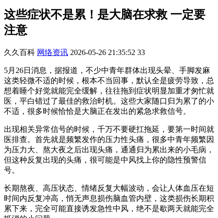
这些症状不是累！是大脑在求救 一定要
注意
久久百科
网络资讯
2026-05-26 21:35:52
33
5月26日消息，据报道，不少中青年群体出现头晕、手脚发麻
这类轻微不适的时候，根本不当回事，默认全是疲劳导致，总
想着睡个好觉就能完全缓解，往往拖到症状明显加重才匆忙就
医，平白错过了最佳的救治时机。这些大家随口归为累了的小
不适，很多时候恰恰是大脑正在发出的紧急求救信号。
出现相关异常信号的时候，千万不要硬扛拖延，要第一时间就
医排查。首先就是频繁发作的压力性头痛，很多中青年频繁因
为压力大、熬大夜之后出现头痛，通通归为累出来的小毛病，
但这种反复出现的头痛，很可能是中风找上你的隐性预警信
号。
长期熬夜、高压状态、情绪反复大幅波动，会让人体血压在短
时间内反复冲高，悄无声息损伤脑血管内壁，这类损伤长期积
累下来，完全可能直接诱发急性中风，绝不是歇两天就能完全