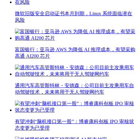
微软旧版安全启动证书本月到期，Linux 系统面临潜在
风险
富国银行：亚马逊 AWS 为降低 AI 推理成本，有望采购
高通 AI200 芯片
通用汽车高管斯特林・安德森：公司目前主攻乘用车自
动驾驶技术，未来将用于无人驾驶网约车
有望冲刺“脑机接口第一股”：博睿康科创板 IPO 审核状
态变更为已受理