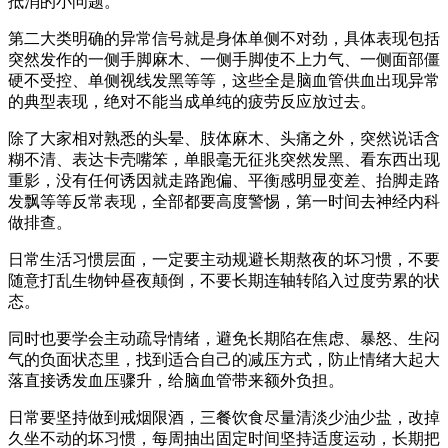
抵消的小问题。
第二大类明确的异常信号就是身体单侧不对劲，具体表现包括
突然发作的一侧手脚麻木、一侧手脚使不上力气、一侧面部僵
硬不受控、单侧视线发黑等等，这些全是脑血管供血出现异常
的典型表现，绝对不能当成单纯的疲劳反应放过去。
除了大家相对熟悉的头晕、肢体麻木、头痛之外，突然说话含
糊不清、表达卡壳嘴笨，单眼毫无征兆突然发黑、看东西出现
重影，没有任何诱因就走路跑偏、平衡感明显变差、抬脚走路
发飘等等反常表现，全部都要高度警惕，第一时间去神经内科
做排查。
日常生活习惯层面，一定要主动规避长期熬夜的坏习惯，不要
随意打乱生物钟昼夜颠倒，不要长期连轴转陷入过度劳累的状
态。
同时也要学会主动疏导情绪，避免长期陷在焦虑、暴怒、生闷
气的负面状态里，找到适合自己的减压方式，防止情绪大起大
落直接诱发血压骤升，给脑血管带来额外负担。
日常要坚持做到戒烟限酒，三餐饮食尽量清淡少油少盐，改掉
久坐不动的坏习惯，每周抽出固定时间坚持适度运动，长期把