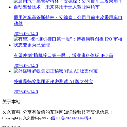
通用汽车高管斯特林・安德森：公司目前主攻乘用车自
动驾
2026-06-14
0
有望冲刺“脑机接口第一股”：博睿康科创板 IPO 审
2026-06-14
0
外媒曝蚂蚁集团正秘密测试 AI 版支付宝
2026-06-14
0
关于本站
久久百科_分享有价值的互联网知识经验技巧资讯信息！
Copyright @ 久久百科(ip99.cn)
晋ICP备2023020349号-1