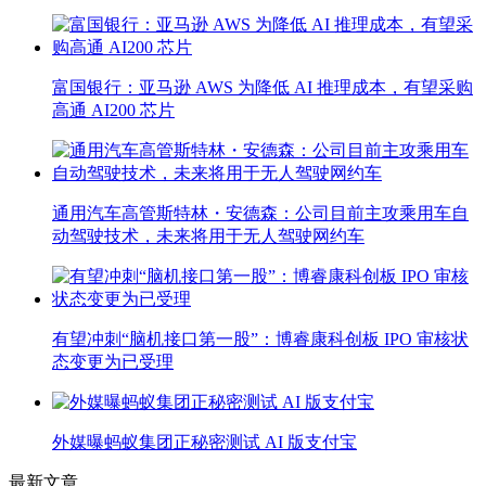
富国银行：亚马逊 AWS 为降低 AI 推理成本，有望采购
高通 AI200 芯片
通用汽车高管斯特林・安德森：公司目前主攻乘用车自
动驾驶技术，未来将用于无人驾驶网约车
有望冲刺“脑机接口第一股”：博睿康科创板 IPO 审核状
态变更为已受理
外媒曝蚂蚁集团正秘密测试 AI 版支付宝
最新文章