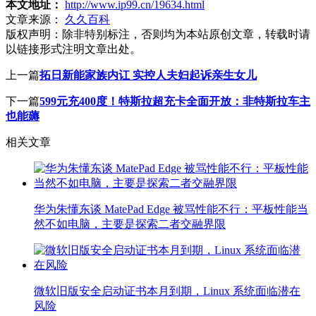
本文地址：
http://www.ip99.cn/19634.html
文章来源：
久久百科
版权声明：
除非特别标注，否则均为本站原创文章，转载时请
以链接形式注明文章出处。
上一篇
拓日新能家族内讧 实控人夫妇起诉亲生女儿
下一篇
599元充400度！特斯拉超充卡全面开放：非特斯拉车主
也能薅
相关文章
华为朱懂东谈 MatePad Edge 被骂性能不行：平板性能当
然不如电脑，主要是探索二者交融界限
微软旧版安全启动证书本月到期，Linux 系统面临潜在
风险