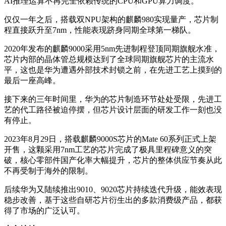
AI推理运算不再完全依赖传统的CPU和GPU算力调度。
仅仅一年之后，搭载双NPU架构的麒麟980实现量产，芯片制
程直接跃升至7nm，性能表现跻身同期全球第一梯队。
2020年发布的麒麟9000采用5nm先进制程登顶同期旗舰水准，
芯片内部的晶体管总规模达到了全球同期旗舰芯片的主流水
平，这也是华为遭遇外部技术封锁之前，在先进工艺上摸到的
最后一座高峰。
接下来的三年时间里，华为的芯片制造环节处处受限，先进工
艺的代工路径被迫停摆，但芯片设计层面的研发工作一刻也没
有停止。
2023年8月29日，搭载麒麟9000S芯片的Mate 60系列正式上架
开售，这颗采用7nm工艺的芯片完成了极具里程碑意义的突
破，核心零部件国产化率大幅提升，芯片的整体供应节奏从此
不再受制于海外的限制。
后续华为又陆续推出9010、9020芯片持续迭代升级，能效表现
稳步改善，基于这些自研芯片衍生出的多款消费级产品，都获
得了市场的广泛认可。