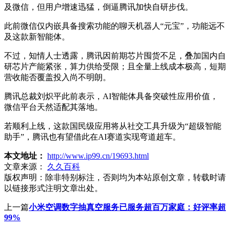
及微信，但用户增速迅猛，倒逼腾讯加快自研步伐。
此前微信仅内嵌具备搜索功能的聊天机器人“元宝”，功能远不
及这款新智能体。
不过，知情人士透露，腾讯因前期芯片囤货不足，叠加国内自
研芯片产能紧张，算力供给受限；且全量上线成本极高，短期
营收能否覆盖投入尚不明朗。
腾讯总裁刘炽平此前表示，AI智能体具备突破性应用价值，
微信平台天然适配其落地。
若顺利上线，这款国民级应用将从社交工具升级为“超级智能
助手”，腾讯也有望借此在AI赛道实现弯道超车。
本文地址：
http://www.ip99.cn/19693.html
文章来源：
久久百科
版权声明：
除非特别标注，否则均为本站原创文章，转载时请
以链接形式注明文章出处。
上一篇
小米空调数字抽真空服务已服务超百万家庭：好评率超
99%