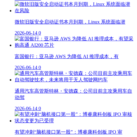
微软旧版安全启动证书本月到期，Linux 系统面临潜
2026-06-14
0
富国银行：亚马逊 AWS 为降低 AI 推理成本，有
2026-06-14
0
通用汽车高管斯特林・安德森：公司目前主攻乘用车自
动驾
2026-06-14
0
有望冲刺“脑机接口第一股”：博睿康科创板 IPO 审