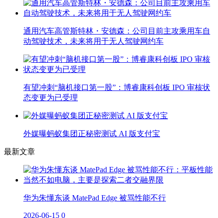
通用汽车高管斯特林・安德森：公司目前主攻乘用车自
动驾驶技术，未来将用于无人驾驶网约车
有望冲刺“脑机接口第一股”：博睿康科创板 IPO 审核状
态变更为已受理
外媒曝蚂蚁集团正秘密测试 AI 版支付宝
最新文章
华为朱懂东谈 MatePad Edge 被骂性能不行
2026-06-15
0