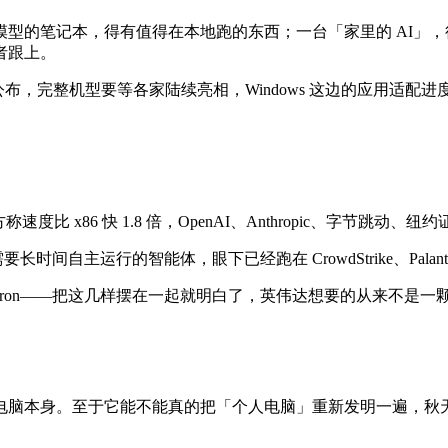
型的笔记本，得有值得在本地跑的东西；一台「家里的 AI」
者跟上。
还没公布，完整机型要等各家陆续亮相，Windows 这边的应用
称速度比 x86 快 1.8 倍，OpenAI、Anthropic、字节
些需要长时间自主运行的智能体，眼下已经跑在 CrowdStrike、Palan
ra 和 Nemotron——把这几样摆在一起就明白了，英伟达想要的
电脑本身。至于它能不能真的把「个人电脑」重新发明一遍，秋