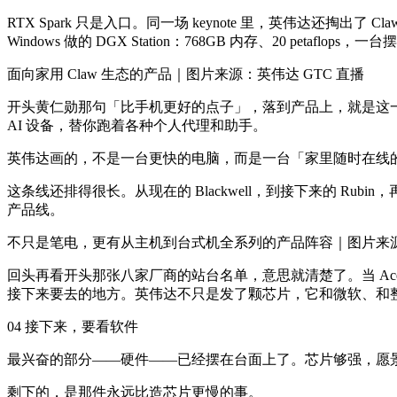
RTX Spark 只是入口。同一场 keynote 里，英伟达还掏出
Windows 做的 DGX Station：768GB 内存、20 pet
面向家用 Claw 生态的产品｜图片来源：英伟达 GTC 直播
开头黄仁勋那句「比手机更好的点子」，落到产品上，就是这一
AI 设备，替你跑着各种个人代理和助手。
英伟达画的，不是一台更快的电脑，而是一台「家里随时在线的
这条线还排得很长。从现在的 Blackwell，到接下来的 Rub
产品线。
不只是笔电，更有从主机到台式机全系列的产品阵容｜图片来源：
回头再看开头那张八家厂商的站台名单，意思就清楚了。当 Acer
接下来要去的地方。英伟达不只是发了颗芯片，它和微软、和整
04 接下来，要看软件
最兴奋的部分——硬件——已经摆在台面上了。芯片够强，愿
剩下的，是那件永远比造芯片更慢的事。