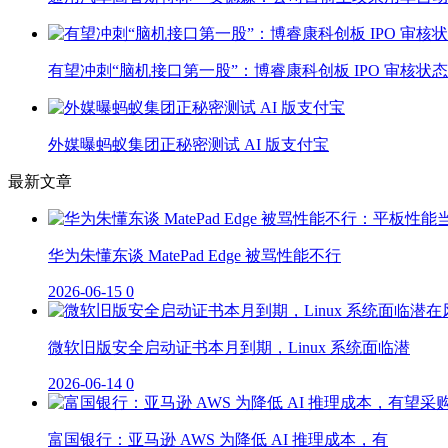
有望冲刺“脑机接口第一股”：博睿康科创板 IPO 审核状
外媒曝蚂蚁集团正秘密测试 AI 版支付宝
最新文章
华为朱懂东谈 MatePad Edge 被骂性能不行
2026-06-15
0
微软旧版安全启动证书本月到期，Linux 系统面临潜
2026-06-14
0
富国银行：亚马逊 AWS 为降低 AI 推理成本，有