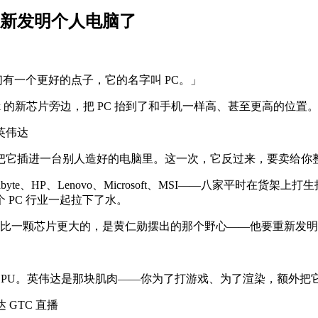
重新发明个人电脑了
我们有一个更好的点子，它的名字叫 PC。」
ark 的新芯片旁边，把 PC 抬到了和手机一样高、甚至更高的位置
：英伟达
把它插进一台别人造好的电脑里。这一次，它反过来，要卖给你
gabyte、HP、Lenovo、Microsoft、MSI——八家平
PC 行业一起拉下了水。
。但比一颗芯片更大的，是黄仁勋摆出的那个野心——他要重新发
 的 CPU。英伟达是那块肌肉——你为了打游戏、为了渲染，额
 GTC 直播