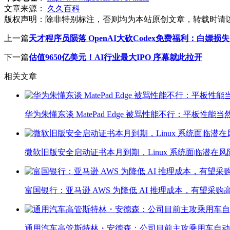
文章来源：
久久百科
版权声明：
除非特别标注，否则均为本站原创文章，转载时请
上一篇
天才程序员陨落 OpenAI大砍Codex免费福利：白嫖损失
下一篇
估值9650亿美元！AI行业最大IPO 序幕就此拉开
相关文章
华为朱懂东谈 MatePad Edge 被骂性能不行：平板
微软旧版安全启动证书本月到期，Linux 系统面临潜在风
富国银行：亚马逊 AWS 为降低 AI 推理成本，有望采购高通
通用汽车高管斯特林・安德森：公司目前主攻乘用车自动