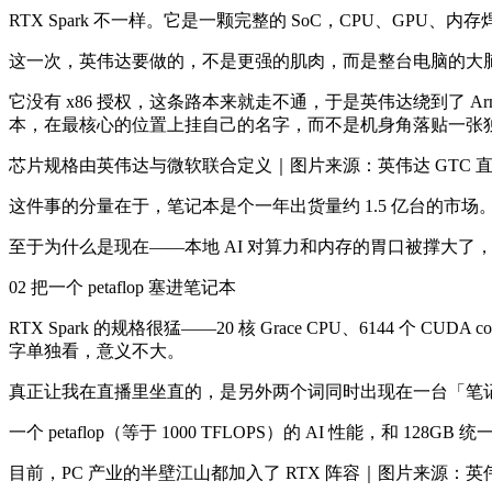
RTX Spark 不一样。它是一颗完整的 SoC，CPU、GPU、内
这一次，英伟达要做的，不是更强的肌肉，而是整台电脑的大
它没有 x86 授权，这条路本来就走不通，于是英伟达绕到了 Arm 这边
本，在最核心的位置上挂自己的名字，而不是机身角落贴一张
芯片规格由英伟达与微软联合定义｜图片来源：英伟达 GTC 
这件事的分量在于，笔记本是个一年出货量约 1.5 亿台的市
至于为什么是现在——本地 AI 对算力和内存的胃口被撑大了，微软又
02 把一个 petaflop 塞进笔记本
RTX Spark 的规格很猛——20 核 Grace CPU、6144 个 CU
字单独看，意义不大。
真正让我在直播里坐直的，是另外两个词同时出现在一台「笔
一个 petaflop（等于 1000 TFLOPS）的 AI 性能，
目前，PC 产业的半壁江山都加入了 RTX 阵容｜图片来源：英伟