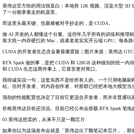
英伟达官方给的用法很直白：本地剪 12K 视频、渲染大型 3
了一台能拿着走的机器里。
而这里头最关键、也最难被对手抄走的，是 CUDA。
做 AI 开发的人都懂这个分量。这些年几乎所有的训练和推理
靠大统一内存硬扛的 Mac，或者老老实实开云端 GPU。每条
CUDA 的开发者生态含金量毋庸置疑｜图片来源：英伟达 GTC
RTX Spark 做的事，是把 CUDA 和 128GB 这种
和 CUDA 生态这两件事上，它甚至更对胃口。
我得诚实说一句，这套东西不是给所有人的。一个只用电脑刷网页、
站。但对开发者、对内容创作者、对那群已经把本地大模型当
强劲的性能配置也决定了目前它更适合开发者，而并非普通玩家｜
价格英伟达目前还没说。目前已经公布会搭载 RTX Spark
03 英伟达想卖的，从来不只是一颗芯片
如果你以为这场发布会就是「英伟达出了颗笔记本芯片」，那