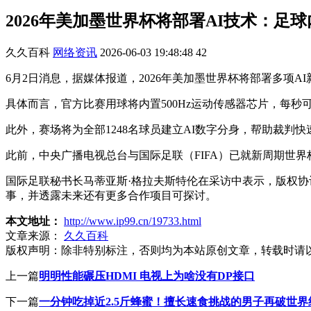
2026年美加墨世界杯将部署AI技术：足球
久久百科
网络资讯
2026-06-03 19:48:48
42
6月2日消息，据媒体报道，2026年美加墨世界杯将部署多项
具体而言，官方比赛用球将内置500Hz运动传感器芯片，每秒
此外，赛场将为全部1248名球员建立AI数字分身，帮助裁判
此前，中央广播电视总台与国际足联（FIFA）已就新周期世界杯版
国际足联秘书长马蒂亚斯·格拉夫斯特伦在采访中表示，版权
事，并透露未来还有更多合作项目可探讨。
本文地址：
http://www.ip99.cn/19733.html
文章来源：
久久百科
版权声明：
除非特别标注，否则均为本站原创文章，转载时请
上一篇
明明性能碾压HDMI 电视上为啥没有DP接口
下一篇
一分钟吃掉近2.5斤蜂蜜！擅长速食挑战的男子再破世界