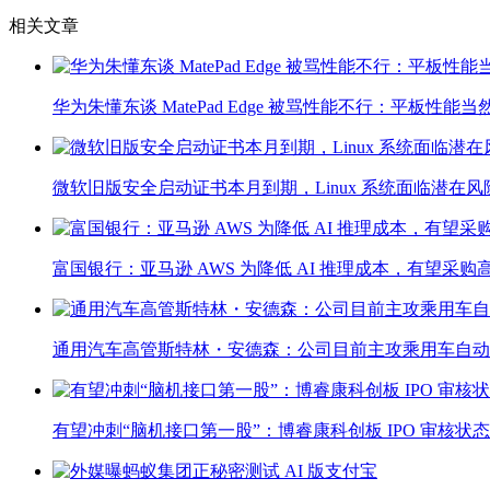
相关文章
华为朱懂东谈 MatePad Edge 被骂性能不行：平板
微软旧版安全启动证书本月到期，Linux 系统面临潜在风
富国银行：亚马逊 AWS 为降低 AI 推理成本，有望采购高通
通用汽车高管斯特林・安德森：公司目前主攻乘用车自动
有望冲刺“脑机接口第一股”：博睿康科创板 IPO 审核状