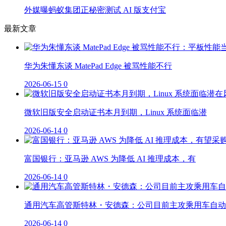
外媒曝蚂蚁集团正秘密测试 AI 版支付宝
最新文章
华为朱懂东谈 MatePad Edge 被骂性能不行
2026-06-15
0
微软旧版安全启动证书本月到期，Linux 系统面临潜
2026-06-14
0
富国银行：亚马逊 AWS 为降低 AI 推理成本，有
2026-06-14
0
通用汽车高管斯特林・安德森：公司目前主攻乘用车自动
2026-06-14
0