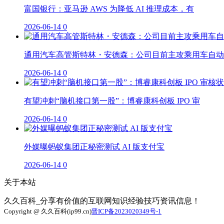
富国银行：亚马逊 AWS 为降低 AI 推理成本，有
2026-06-14
0
通用汽车高管斯特林・安德森：公司目前主攻乘用车自动
2026-06-14
0
有望冲刺“脑机接口第一股”：博睿康科创板 IPO 审
2026-06-14
0
外媒曝蚂蚁集团正秘密测试 AI 版支付宝
2026-06-14
0
关于本站
久久百科_分享有价值的互联网知识经验技巧资讯信息！
Copyright @ 久久百科(ip99.cn)
晋ICP备2023020349号-1