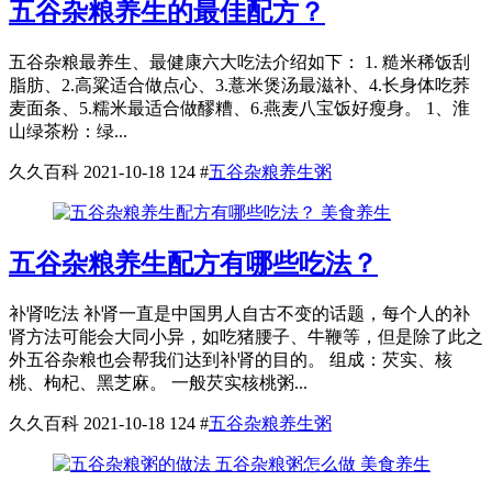
五谷杂粮养生的最佳配方？
五谷杂粮最养生、最健康六大吃法介绍如下： 1. 糙米稀饭刮
脂肪、2.高粱适合做点心、3.薏米煲汤最滋补、4.长身体吃荞
麦面条、5.糯米最适合做醪糟、6.燕麦八宝饭好瘦身。 1、淮
山绿茶粉：绿...
久久百科
2021-10-18
124
#
五谷杂粮养生粥
美食养生
五谷杂粮养生配方有哪些吃法？
补肾吃法 补肾一直是中国男人自古不变的话题，每个人的补
肾方法可能会大同小异，如吃猪腰子、牛鞭等，但是除了此之
外五谷杂粮也会帮我们达到补肾的目的。 组成：芡实、核
桃、枸杞、黑芝麻。 一般芡实核桃粥...
久久百科
2021-10-18
124
#
五谷杂粮养生粥
美食养生