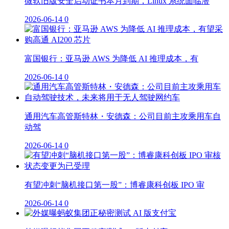
微软旧版安全启动证书本月到期，Linux 系统面临潜
2026-06-14
0
富国银行：亚马逊 AWS 为降低 AI 推理成本，有
2026-06-14
0
通用汽车高管斯特林・安德森：公司目前主攻乘用车自
动驾
2026-06-14
0
有望冲刺“脑机接口第一股”：博睿康科创板 IPO 审
2026-06-14
0