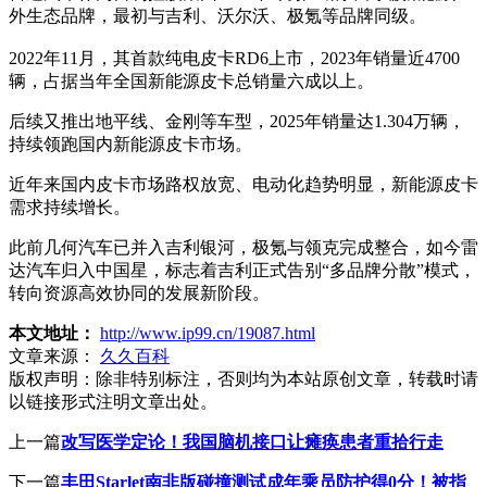
外生态品牌，最初与吉利、沃尔沃、极氪等品牌同级。
2022年11月，其首款纯电皮卡RD6上市，2023年销量近4700
辆，占据当年全国新能源皮卡总销量六成以上。
后续又推出地平线、金刚等车型，2025年销量达1.304万辆，
持续领跑国内新能源皮卡市场。
近年来国内皮卡市场路权放宽、电动化趋势明显，新能源皮卡
需求持续增长。
此前几何汽车已并入吉利银河，极氪与领克完成整合，如今雷
达汽车归入中国星，标志着吉利正式告别“多品牌分散”模式，
转向资源高效协同的发展新阶段。
本文地址：
http://www.ip99.cn/19087.html
文章来源：
久久百科
版权声明：
除非特别标注，否则均为本站原创文章，转载时请
以链接形式注明文章出处。
上一篇
改写医学定论！我国脑机接口让瘫痪患者重拾行走
下一篇
丰田Starlet南非版碰撞测试成年乘员防护得0分！被指