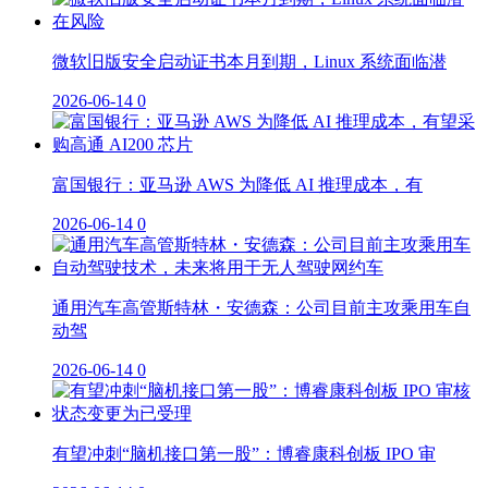
微软旧版安全启动证书本月到期，Linux 系统面临潜
2026-06-14
0
富国银行：亚马逊 AWS 为降低 AI 推理成本，有
2026-06-14
0
通用汽车高管斯特林・安德森：公司目前主攻乘用车自
动驾
2026-06-14
0
有望冲刺“脑机接口第一股”：博睿康科创板 IPO 审