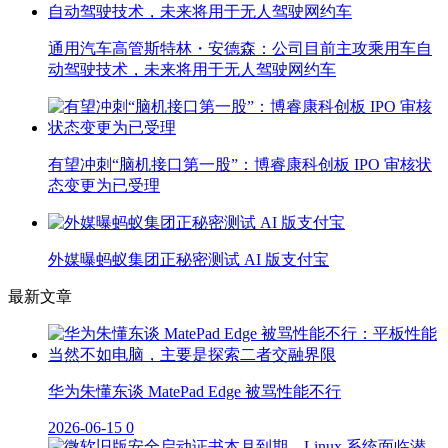
通用汽车高管斯特林・安德森：公司目前主攻乘用车自
动驾驶技术，未来将用于无人驾驶网约车
有望冲刺“脑机接口第一股”：博睿康科创板 IPO 审核状
态变更为已受理
外媒曝蚂蚁集团正秘密测试 AI 版支付宝
最新文章
华为朱懂东谈 MatePad Edge 被骂性能不行
2026-06-15
0