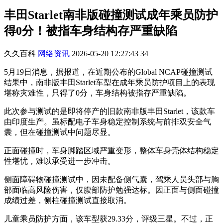
丰田Starlet南非版碰撞测试成年乘员防护
得0分！被指车身结构存严重缺陷
久久百科
网络资讯
2026-05-20 12:27:43
34
5月19日消息，据报道，在近期公布的Global NCAP碰撞测试
结果中，南非版丰田Starlet车型在成年乘员防护项目上的表现
堪称灾难性，只得了0分，车身结构被指存严重缺陷。
此次参与测试的是即将停产的旧款南非版丰田Starlet，该款车
由印度生产。虽标配电子车身稳定控制系统与前排双安全气
囊，但在碰撞测试中问题尽显。
正面碰撞时，车身脚踏区域严重变形，整体车身壳体结构稳定
性堪忧，难以承受进一步冲击。
侧面障碍物碰撞测试中，因未配备侧气囊，驾乘人员头部与胸
部面临高风险伤害，仅腹部防护勉强达标。因正面与侧面碰撞
成绩过差，侧柱碰撞测试直接取消。
儿童乘员防护方面，该车型获29.33分，评级三星。不过，正