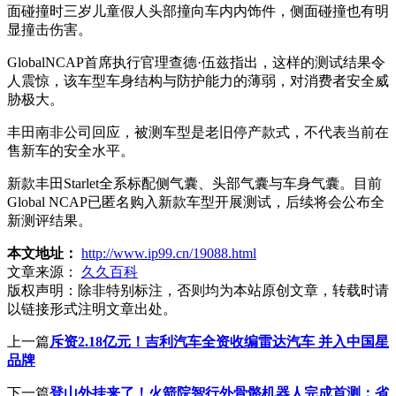
面碰撞时三岁儿童假人头部撞向车内内饰件，侧面碰撞也有明
显撞击伤害。
GlobalNCAP首席执行官理查德·伍兹指出，这样的测试结果令
人震惊，该车型车身结构与防护能力的薄弱，对消费者安全威
胁极大。
丰田南非公司回应，被测车型是老旧停产款式，不代表当前在
售新车的安全水平。
新款丰田Starlet全系标配侧气囊、头部气囊与车身气囊。目前
Global NCAP已匿名购入新款车型开展测试，后续将会公布全
新测评结果。
本文地址：
http://www.ip99.cn/19088.html
文章来源：
久久百科
版权声明：
除非特别标注，否则均为本站原创文章，转载时请
以链接形式注明文章出处。
上一篇
斥资2.18亿元！吉利汽车全资收编雷达汽车 并入中国星
品牌
下一篇
登山外挂来了！火箭院智行外骨骼机器人完成首测：省