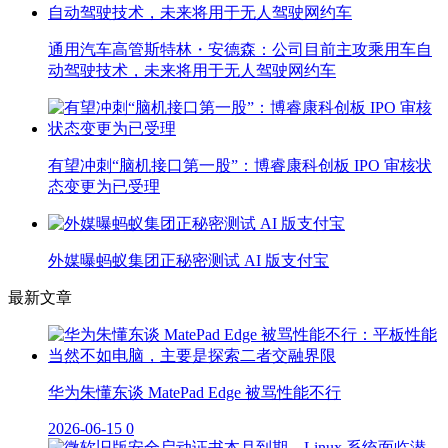
通用汽车高管斯特林・安德森：公司目前主攻乘用车自
动驾驶技术，未来将用于无人驾驶网约车
有望冲刺“脑机接口第一股”：博睿康科创板 IPO 审核状
态变更为已受理
外媒曝蚂蚁集团正秘密测试 AI 版支付宝
最新文章
华为朱懂东谈 MatePad Edge 被骂性能不行
2026-06-15
0