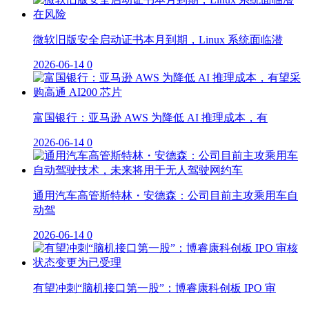
微软旧版安全启动证书本月到期，Linux 系统面临潜
2026-06-14
0
富国银行：亚马逊 AWS 为降低 AI 推理成本，有
2026-06-14
0
通用汽车高管斯特林・安德森：公司目前主攻乘用车自
动驾
2026-06-14
0
有望冲刺“脑机接口第一股”：博睿康科创板 IPO 审