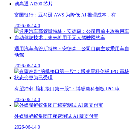
富国银行：亚马逊 AWS 为降低 AI 推理成本，有
2026-06-14
0
通用汽车高管斯特林・安德森：公司目前主攻乘用车自
动驾
2026-06-14
0
有望冲刺“脑机接口第一股”：博睿康科创板 IPO 审
2026-06-14
0
外媒曝蚂蚁集团正秘密测试 AI 版支付宝
2026-06-14
0