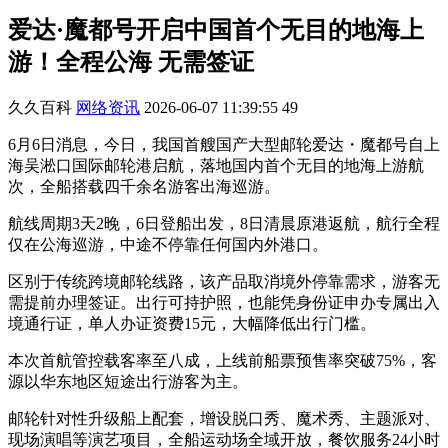
爱达·魔都号开启中国首个无目的地海上
游！全程公海 无需签证
久久百科
网络资讯
2026-06-07 11:39:55
49
6月6日消息，今日，我国首艘国产大型邮轮爱达・魔都号自上
海吴淞口国际邮轮港启航，落地国内首个无目的地海上游航
次，全船搭载四千余名游客出海巡游。
航线周期3天2晚，6日登船出发，8日清晨原港返航，航行全程
仅在公海巡游，中途不停靠任何国内外港口。
区别于传统跨境邮轮线路，该产品取消境外停靠需求，游客无
需提前办理签证。出行可持护照，也能凭身份证申办专属出入
境通行证，单人办证资费15元，大幅降低出行门槛。
本次首航管控载客率至八成，上线前船票预售率突破75%，客
源以华东地区短途出行游客为主。
邮轮针对性升级船上配套，增设脱口秀、魔术秀、主题派对、
现场演唱等演艺项目，全船运动场全域开放，餐饮服务24小时