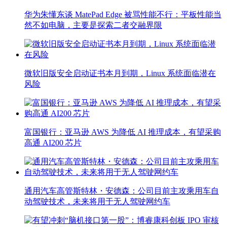
华为朱懂东谈 MatePad Edge 被骂性能不行：平板性能当
然不如电脑，主要是探索二者交融界限
微软旧版安全启动证书本月到期，Linux 系统面临潜在
风险
富国银行：亚马逊 AWS 为降低 AI 推理成本，有望采购
高通 AI200 芯片
通用汽车高管斯特林・安德森：公司目前主攻乘用车自
动驾驶技术，未来将用于无人驾驶网约车