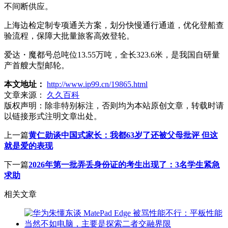
不间断供应。
上海边检定制专项通关方案，划分快慢通行通道，优化登船查
验流程，保障大批量旅客高效登轮。
爱达・魔都号总吨位13.55万吨，全长323.6米，是我国自研量
产首艘大型邮轮。
本文地址：
http://www.ip99.cn/19865.html
文章来源：
久久百科
版权声明：
除非特别标注，否则均为本站原创文章，转载时请
以链接形式注明文章出处。
上一篇
黄仁勋谈中国式家长：我都63岁了还被父母批评 但这
就是爱的表现
下一篇
2026年第一批弄丢身份证的考生出现了：3名学生紧急
求助
相关文章