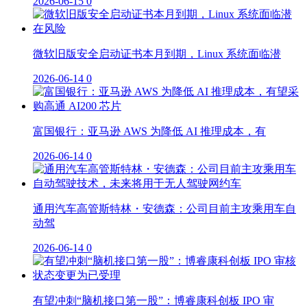
2026-06-15
0
微软旧版安全启动证书本月到期，Linux 系统面临潜
2026-06-14
0
富国银行：亚马逊 AWS 为降低 AI 推理成本，有
2026-06-14
0
通用汽车高管斯特林・安德森：公司目前主攻乘用车自
动驾
2026-06-14
0
有望冲刺“脑机接口第一股”：博睿康科创板 IPO 审